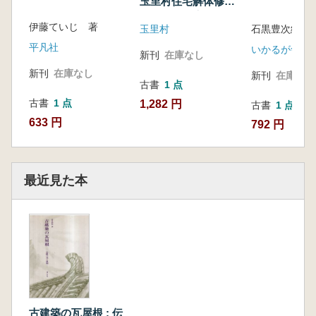
玉里村住宅解体修理
復元工事報告書 旧
伊藤ていじ 著
玉里村
石黒豊次編
小松家住宅
平凡社
いかるが舎
新刊
在庫なし
新刊
在庫なし
新刊
在庫なし
古書
1 点
古書
1 点
1,282 円
古書
1 点
633 円
792 円
最近見た本
古建築の瓦屋根 : 伝