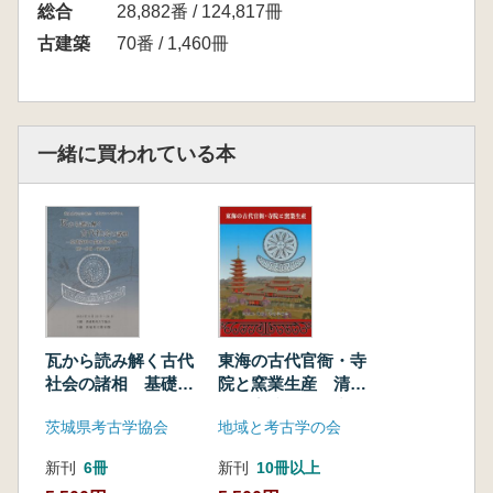
総合
28,882番 / 124,817冊
古建築
70番 / 1,460冊
一緒に買われている本
瓦から読み解く古代
東海の古代官衙・寺
社会の諸相 基礎資
院と窯業生産 清ヶ
料の集成と分析
谷古窯跡群の研究(2
茨城県考古学協会
地域と考古学の会
冊組)
新刊
6冊
新刊
10冊以上