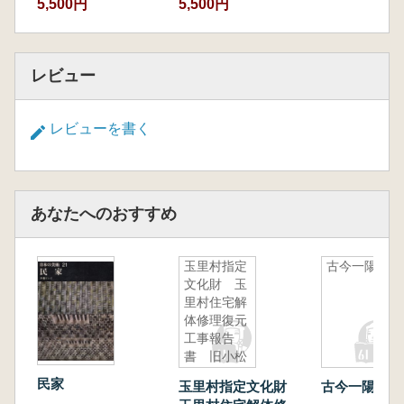
5,500円
5,500円
レビュー
レビューを書く
あなたへのおすすめ
玉里村指定
古今一陽集
文化財 玉
里村住宅解
体修理復元
工事報告
書 旧小松
家住宅
民家
玉里村指定文化財
古今一陽集