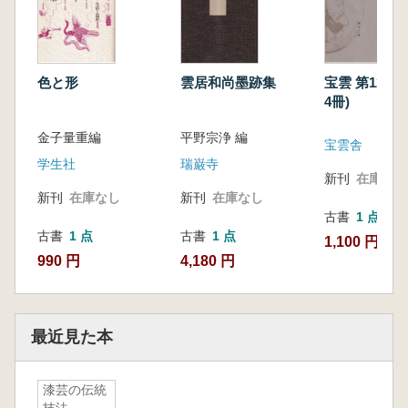
色と形
雲居和尚墨跡集
宝雲 第12冊(第3年第
4冊)
金子量重編
平野宗浄 編
宝雲舎
学生社
瑞巌寺
新刊
在庫なし
新刊
在庫なし
新刊
在庫なし
古書
1 点
古書
1 点
古書
1 点
1,100 円
990 円
4,180 円
最近見た本
漆芸の伝統
技法