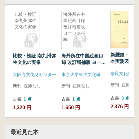
比較・検証
海外所在中
南九州弥生
国絵画目録
文化の実像
改訂増補版
ヨーロッパ
編
新羅鐘・高麗
比較・検証 南九州弥
海外所在中国絵画目
本実測図集成
生文化の実像
録 改訂増補版 ヨーロ
ッパ編
大阪府文化財センター
東京大学東洋文化研究所附属東洋学文献センター刊行委員会
新刊
在庫なし
新刊
在庫なし
新刊
在庫なし
古書
3 点
古書
1 点
古書
1 点
2,376 円~
1,320 円
1,650 円
最近見た本