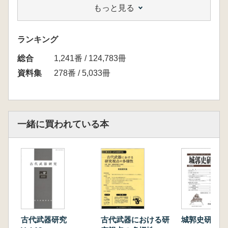
もっと見る
嶋谷和彦 近世・堺の寺墓と三昧場
佐藤浩司 葬制からみた小倉城下町の近世墓地
紙上報告
ランキング
梅村忠志 江戸の近世墓地
総合
庄田知充 加賀藩主前田家墓所とその家臣団の
1,241番 / 124,783冊
近世墓地
資料集
278番 / 5,033冊
佐藤公保 愛知県内の近世墓地の発掘調査例
宮澤浩司 東海市・長光寺遺跡における近世墓
地(子墓)の様相
須藤 梢 桑名城下町の近世墓地 法盛寺の調
一緒に買われている本
査事例を中心として
合田幸美 千提寺西遺跡他における近世墓地に
ついて 潜伏キリシタンと仏教徒の墓
稲原昭嘉 明石市の近世墓地 雲晴寺跡、源太
塚の調査から
中森 祥 山陰における近世墓地の考古学的検
討
吉田 寛 大分県下における近世墓地発掘調査
古代武器研究
古代武器における研
城郭史研究 