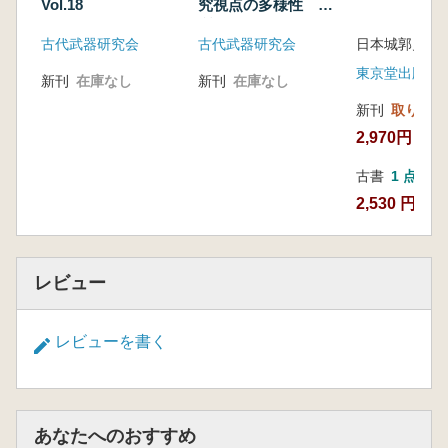
の成果について 女狐近世墓地・中尾近世墓地
Vol.18
究視点の多様性 材
質・製作・装飾技術
の発掘調査を中心として
古代武器研究会
古代武器研究会
日本城郭史学会
進化の意義とその調
美濃口雅朗 熊本市智照院細川家墓所 熊本藩
査・研究手法の具体
東京堂出版
上級武士一族墓の調査
新刊
在庫なし
新刊
在庫なし
相
新刊
取り寄せ
2,970円
古書
1 点
2,530 円
レビュー
レビューを書く
あなたへのおすすめ