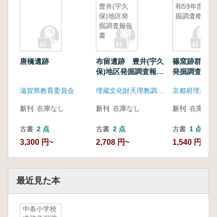
豊井(宇久
和59年度発
保)地区発
掘調査概要
掘調査報告
書
唐橋遺跡
布留遺跡 豊井(宇久
篠窯跡群昭和
保)地区発掘調査報告
発掘調査概要
書
滋賀県教育委員会
埋蔵文化財天理教調査団
新刊
在庫なし
新刊
在庫なし
新刊
在庫なし
古書
2 点
古書
2 点
古書
1 点
3,300 円~
2,708 円~
1,540 円
最近見た本
中条小学校