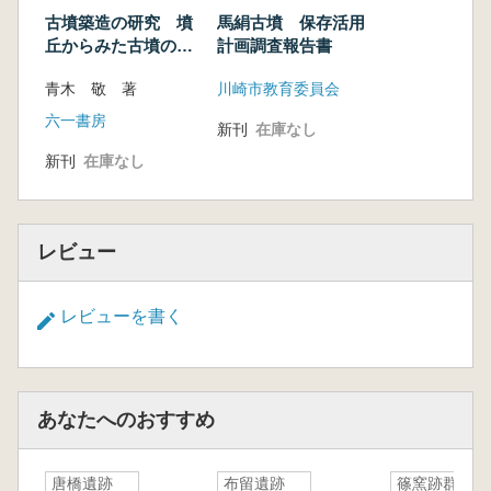
古墳築造の研究 墳
馬絹古墳 保存活用
丘からみた古墳の地
計画調査報告書
域性
青木 敬 著
川崎市教育委員会
六一書房
新刊
在庫なし
新刊
在庫なし
レビュー
レビューを書く
あなたへのおすすめ
唐橋遺跡
布留遺跡
篠窯跡群昭