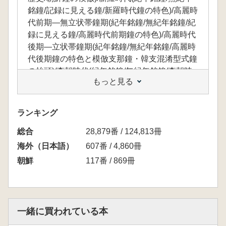
銘鐘/記録に見える鐘/新羅時代鐘の特色)/高麗時
代前期―無立状帯鐘期(紀年銘鐘/無紀年銘鐘/紀
録に見える鐘/高麗時代前期鐘の特色)/高麗時代
後期―立状帯鐘期(紀年銘鐘/無紀年銘鐘/高麗時
代後期鐘の特色と模倣支那鐘・韓支混淆型式鐘
の抬頭)/李朝時代(紀年銘鐘/無紀年銘鐘/李朝時
もっと見る
代鐘の特色と韓支混淆型式鐘の盛行)/詳細不明
佚亡鐘(朝鮮鐘要目一覧表/韓支混淆型式鐘一覧
表/詳細未詳李朝時代鐘一覧表/朝鮮鐘関係主要
ランキング
文献目録)/索引/図版・挿図目次/補論1 日本にあ
総合
る朝鮮鐘、補論2 新たに発見された朝鮮鐘
28,879番 / 124,813冊
海外（日本語）
607番 / 4,860冊
朝鮮
117番 / 869冊
一緒に買われている本