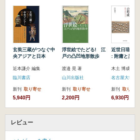
玄奘三蔵がつなぐ中
浮世絵でたどる! 江
近世日琉関係
央アジアと日本
戸の凸凹地形散歩
: 附庸と異国
まで
近本謙介 編集
渡邉 晃 著
木土 博成 著
臨川書店
山川出版社
名古屋大学出
新刊
取り寄せ
新刊
取り寄せ
新刊
取り寄せ
5,940円
2,200円
6,930円
レビュー