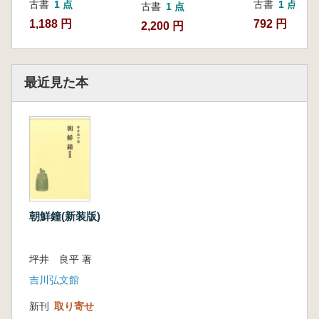
古書
1 点
古書
1 点
古書
1 点
1,188 円
792 円
2,200 円
最近見た本
朝鮮鐘(新装版)
坪井 良平 著
吉川弘文館
新刊
取り寄せ