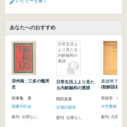
レビューを書く
あなたへのおすすめ
日常生活上
より見たる
内鮮融和の
要諦
済州島 : 三多の慟哭
조선어 기초 1
日常生活上より見た
史
(朝鮮語基礎15
る内鮮融和の要諦
語) (ハング
韓東亀 著
宋枝学 編著
岡田貢著
国書刊行会
大学書林
京城出版舍
新刊
在庫なし
新刊
在庫なし
新刊
在庫なし