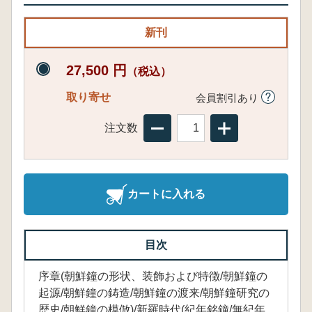
新刊
27,500 円
（税込）
取り寄せ
会員割引あり
注文数
カートに入れる
目次
序章(朝鮮鐘の形状、装飾および特徴/朝鮮鐘の
起源/朝鮮鐘の鋳造/朝鮮鐘の渡来/朝鮮鐘研究の
歴史/朝鮮鐘の模倣)/新羅時代(紀年銘鐘/無紀年