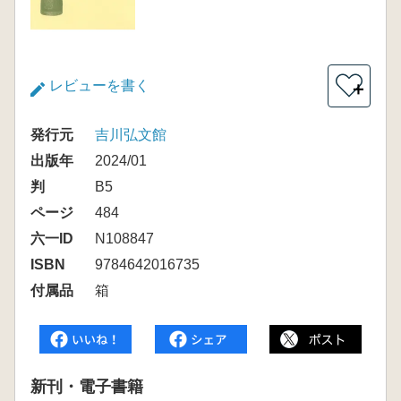
レビューを書く
＋
発行元
吉川弘文館
出版年
2024/01
判
B5
ページ
484
六一ID
N108847
ISBN
9784642016735
付属品
箱
新刊・電子書籍