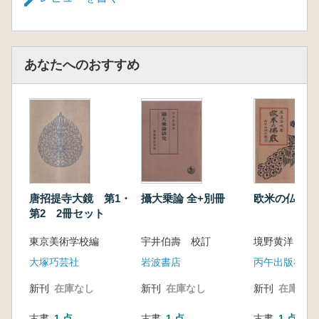
あなたへのおすすめ
唐招提寺大鏡 第1・
攝大乗論 全+別冊
欧米の仏教 
第2 2冊セット
東京美術学校編
宇井伯壽 校訂
境野黄洋 著
大塚巧芸社
岩波書店
丙午出版社
新刊
在庫なし
新刊
在庫なし
新刊
在庫なし
古書
1 点
古書
1 点
古書
1 点