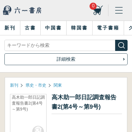
0
新刊
古書
中国書
韓国書
電子書籍
詳細検索
新刊
県史・市史
関東
高木助一郎日記調査報告
高木助一郎日記調
査報告書2(第4号
書2(第4号～第9号)
～第9号)