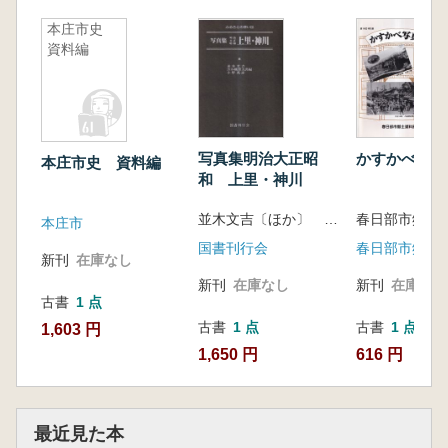
本庄市史
資料編
写真集明治大正昭
かすかべ写真
本庄市史 資料編
和 上里・神川
並木文吉〔ほか〕 共編
本庄市
国書刊行会
新刊
在庫なし
新刊
在庫なし
新刊
在庫なし
古書
1 点
古書
1 点
古書
1 点
1,603 円
1,650 円
616 円
最近見た本