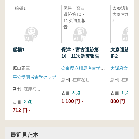
船橋1
保津・宮古
太秦遺跡・
遺跡第10・
太秦古墳群
11次調査報
2
告
船橋1
保津・宮古遺跡第
太秦遺跡・太
10・11次調査報告
群2
原口正三
奈良県立橿原考古学研究所
大阪府文化財
平安学園考古学クラブ
新刊
在庫なし
新刊
在庫なし
新刊
在庫なし
古書
3 点
古書
1 点
1,100 円~
880 円
古書
2 点
712 円~
最近見た本