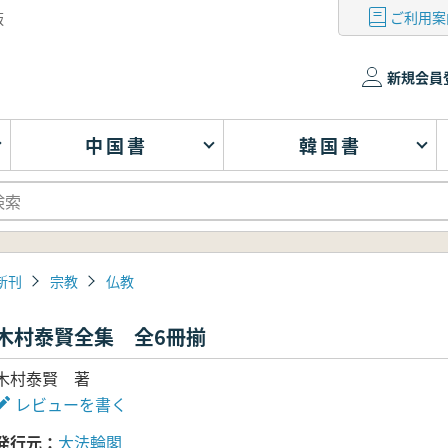
ご利用案
版
新規会員
中国書
韓国書
新刊
宗教
仏教
木村泰賢全集 全6冊揃
木村泰賢 著
レビューを書く
発行元
大法輪閣