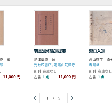
羽黒派修験道提要
瀧口入道
館 編
島津傳道 著
高山樗牛 原
館
光融館書店 , 羽黒山荒澤寺
春陽堂
し
新刊
在庫なし
新刊
在庫なし
11,000 円
11,000 円
古書
1 点
古書
1 点
1
/
5