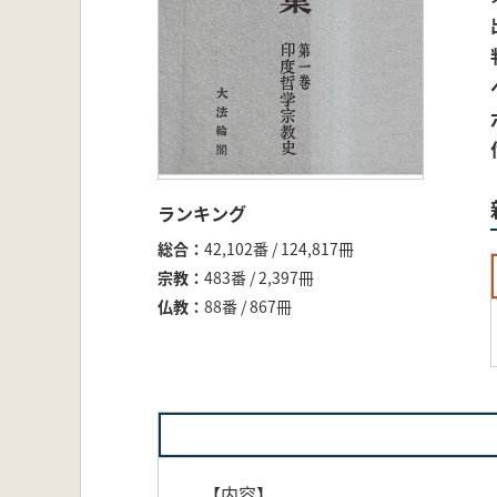
ランキング
総合
42,102番 / 124,817冊
宗教
483番 / 2,397冊
仏教
88番 / 867冊
【内容】