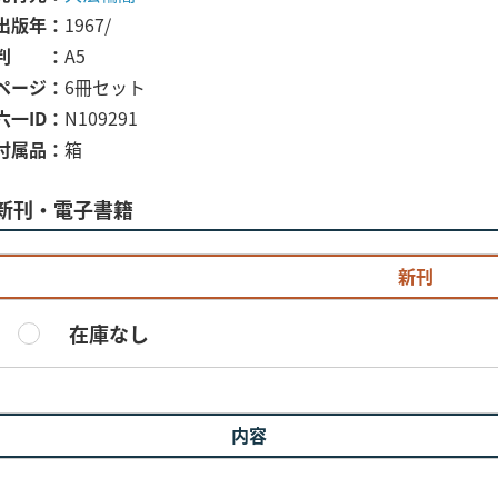
出版年
1967/
判
A5
ページ
6冊セット
六一ID
N109291
付属品
箱
新刊・電子書籍
新刊
在庫なし
内容