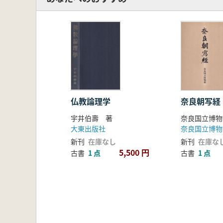
仏教論理学
奈良朝写経
宇井伯壽 著
奈良国立博物
大東出版社
奈良国立博物
新刊
在庫なし
新刊
在庫な
5,500 円
古書
1 点
古書
1 点