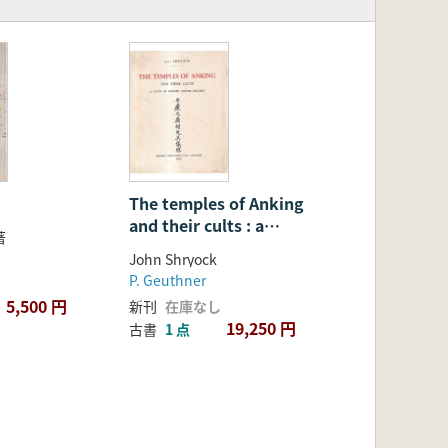
The temples of Anking
and their cults : a
著
study of modern
John Shryock
Chinese religion(安慶
P. Geuthner
の寺院とそのカルト : 現
5,500 円
新刊
在庫なし
代中国宗教の研究)
19,250 円
古書
1 点