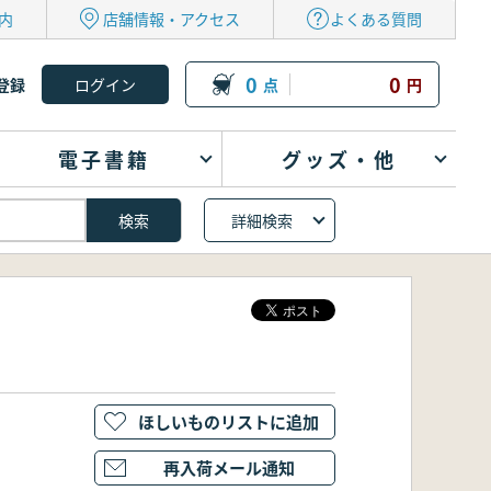
内
店舗情報・アクセス
よくある質問
0
0
登録
点
円
電子書籍
グッズ・他
詳細検索
ほしいものリストに追加
再入荷メール通知