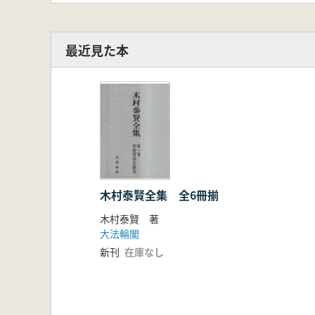
最近見た本
木村泰賢全集 全6冊揃
木村泰賢 著
大法輪閣
新刊
在庫なし