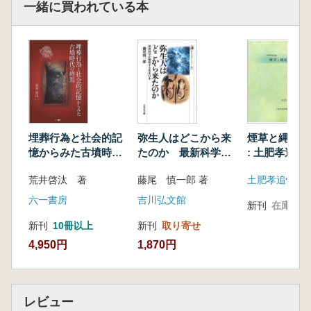
一緒に買われている本
据极为重要的位置。
考古遗址出土的遗物,经过人手加工的物品,被考
古学家称为“人工遗物”,而未经加工的则被定义
为“自然遗物”。然而,这种做法只是为了方便区
分。即便被定义为人工制品,也未改变它们的原
材料是黏土(陶器)、石块(石器)、树木(木器)、动
物骨骼(骨器)这些自然物品的事实。可见,考古研
究不仅需要考古学者,人类学、动植物学、遗传
埋葬行為と社会的記
弥生人はどこから来
煙草と縄紋と
学、分析化学、地球化学等领域的专家参与研究
憶からみた古墳時代
たのか 最新科学が
: 土肥孝追悼
的必然性也显现了出来。
の終焉
解明する先史日本
本书收录了由多学科的研究者共同参与,推进中
荒井啓汰 著
藤尾 慎一郎 著
土肥孝追悼論
日共同研究项目的一部分成果。为了方便区分,
六一書房
吉川弘文館
新刊
在庫なし
本书分为“遗物的考古学研究”、“动植物遗骸及其
利用研究”、“出土遗物的科技考古研究”三个部
新刊
10冊以上
新刊
取り寄せ
分。虽然考古学被认为是一门文科学科,但实际
4,950円
1,870円
上,不与自然科学研究者进行合作是不现实的。
相反,与自然科学的跨学科合作,给考古学带来了
新的飞跃契机。在这里,可以看到研究者们为“中
レビュー
国学”这个传统学科注入新活力的奋斗姿态。