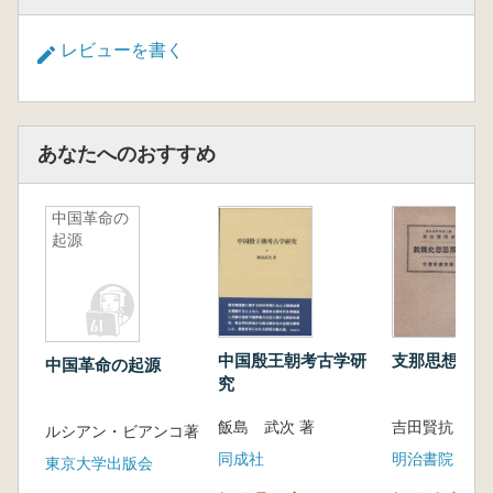
レビューを書く
あなたへのおすすめ
中国革命の
起源
中国殷王朝考古学研
支那思想史概
中国革命の起源
究
飯島 武次 著
吉田賢抗 著
ルシアン・ビアンコ著
同成社
明治書院
東京大学出版会