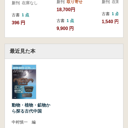
新刊
取り寄せ
新刊
在庫なし
新刊
在庫なし
18,700円
古書
1 点
古書
1 点
古書
1 点
1,540 円
396 円
9,900 円
最近見た本
動物・植物・鉱物か
ら探る古代中国
中村慎一 編