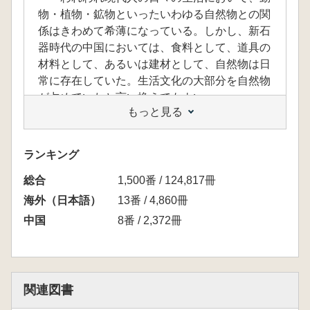
物・植物・鉱物といったいわゆる自然物との関
係はきわめて希薄になっている。しかし、新石
器時代の中国においては、食料として、道具の
材料として、あるいは建材として、自然物は日
常に存在していた。生活文化の大部分を自然物
が占めていたと言い換えてもよい。
もっと見る
考古学的遺跡から出土する遺物のうち、何ら
かの形で人の手が加わったものを人工遺物、加
わっていないものを自然遺物と考古学者は呼び
ランキング
ならわしている。しかし、その区別は便宜的な
総合
ものにしかすぎない。人工遺物であっても、そ
1,500番 / 124,817冊
の素材は粘土(土器)、石塊(石器)、樹木(木器)、
海外（日本語）
13番 / 4,860冊
動物骨(骨器)といった自然物であることに変わ
中国
8番 / 2,372冊
りはない。そこに、狭義の考古学者だけではな
く、人類学、動・植物学、遺伝学、分析化学、
地球化学などの専門家が研究に参画する必然性
が生まれる。
関連図書
本書は、そうした研究者グループにより進め