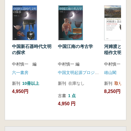
られている日中共同研究プロジェクトの研究成
果の一部を収めたものである。「Ⅰ遺物の考古
学的研究」「Ⅱ 動植物遺体と動植物利用に関
する研究」「Ⅲ 出土遺物の考古科学的研究」
の3部構成としたが、この区分もまた便宜的な
ものである。いわゆる文系の学問と考えられて
いる考古学であるが、実は自然科学者との協働
中国新石器時代文明
中国江南の考古学
河姆渡と良渚
なくしてはもはや成り立たなくなっている。逆
の探求
稲作文明の起
に言えば、自然科学との学際的連携によって考
中村慎一 編
中村慎一 編
中村慎一 編集
古学は新たな飛躍のチャンスを手に入れた。伝
統的な学問としての「中国学」の世界に新風を
六一書房
中国文明起源プロジェクト
雄山閣
吹き込もうとする研究者たちの奮闘する姿がこ
新刊
10冊以上
新刊
在庫なし
新刊
取り寄せ
こにある。
4,950円
8,250円
古書
1 点
现代人的日常生活,与动物、植物、矿物这些
4,950 円
自然物品的关系变得非常疏远。但是,在新石器
时期的中国,无论是作为食物、工具的材料、或
是建筑材料,自然物品是日常生活中常见的存
在。换句话说,自然物品在当时的生活文化中占