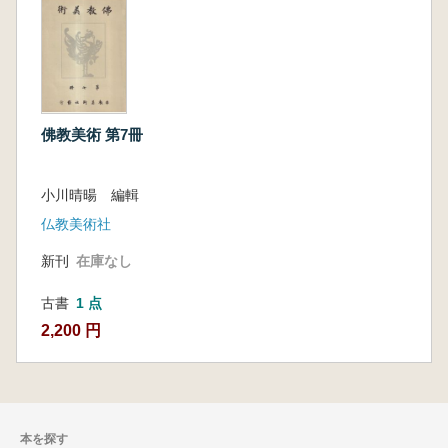
佛教美術 第7冊
小川晴暘 編輯
仏教美術社
新刊
在庫なし
古書
1 点
2,200 円
本を探す