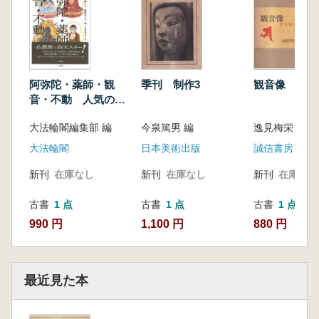
阿弥陀・薬師・観
季刊 制作3
観音像
音・不動 人気の仏
様たち徹底ガイド
大法輪閣編集部 編
今泉篤男 編
逸見梅栄 著
大法輪閣
日本美術出版
誠信書房
新刊
在庫なし
新刊
在庫なし
新刊
在庫なし
古書
1 点
古書
1 点
古書
1 点
990 円
1,100 円
880 円
最近見た本