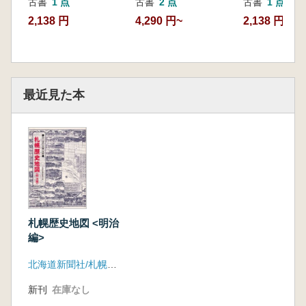
古書
1 点
古書
2 点
古書
1 点
2,138 円
4,290 円~
2,138 円
最近見た本
札幌歴史地図 <明治
編>
北海道新聞社/札幌市・札幌市教育委員会
新刊
在庫なし