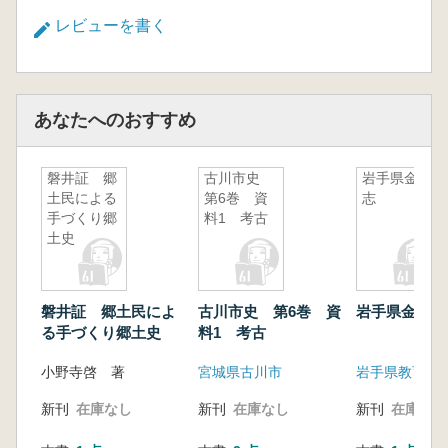
レビューを書く
あなたへのおすすめ
磐井証 郷
古川市史
岩手県金石
土民による
第6巻 資
志
手づくり郷
料1 考古
土史
磐井証 郷土民によ
古川市史 第6巻 資
岩手県金石志
る手づくり郷土史
料1 考古
小野寺啓 著
宮城県古川市
岩手県教育委
新刊
在庫なし
新刊
在庫なし
新刊
在庫なし