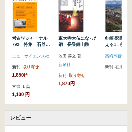
篠田謙一・神澤秀明)
鳥取県青谷上寺地遺跡にみる弥生後期の集団像
と社会的環境―DNA分析・年代学的調査にも
とづく考古学的検討―(濵田竜彦)
古墳時代の親族構造論とDNA分析(清家 章)
考古学ジャーナル
東大寺大仏になった
剣崎長瀞西遺
DNAから探る古墳社会親族関係の一様相―木
792 特集 石器時
銅 長登銅山跡
える1 : 積
更津市諏訪谷横穴墓群出土例を中心に―(谷畑
代の石材原産地
5世紀の古墳
ニューサイエンス社
池田 善文 著
美帆・神澤秀明)
貝交易の運搬人を追う―ゲノム解析を読み解く
新泉社
新刊
取り寄せ
新刊
在庫なし
ために―(木下尚子)
1,850円
新刊
取り寄せ
【コラム】青谷上寺朗― 弥生人の復顔像―(濵
1,870円
田竜彦)
古書
1 点
【コラム】北海道船泊縄文女性 誕生秘話(神澤
1,100 円
秀明〉
最近の発掘から
神奈川県荻野川流域の前方後円墳―神奈川県厚
レビュー
木市及川伊勢宮遺跡―(宮井 香・小林友佳)
金箔が押された木製塔婆―新潟県柏崎市丘江遺