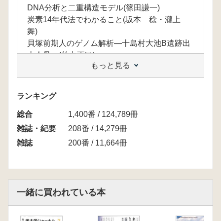
DNA分析と二重構造モデル(篠田謙一)
炭素14年代法でわかること(坂本 稔・瀧上
舞)
貝塚前期人のゲノム解析―十島村大池B遺跡出
土人骨―(竹中正巳)
もっと見る
東ユーラシアの先史穀類農耕の発展とハツカネ
ズミの帯同(鈴木 仁)
弥生時代のアワ・キビの栽培史をDNAから探
ランキング
る(里村和浩)
総合
ゲノムから探るアズキの起源(内藤 健)
1,400番 / 124,789冊
古代日本語の中のいくつかの人名・地名の語源
雑誌・紀要
208番 / 14,279冊
―考古学とDNAの特徴と関連して―(遠藤光暁)
雑誌
200番 / 11,664冊
DNA分析と考古学
縄文研究とDNA分析―縄文人の家族・親族構
造をめぐって―(山田康弘)
土器の系統と核ゲノム―弥生早・前期を中心に
一緒に買われている本
―(藤尾慎一郎)
群馬県八束脛洞窟遺跡の在来(縄文)系弥生人(設
楽博己・藤尾慎一郎・関根史比古・坂本 稔・