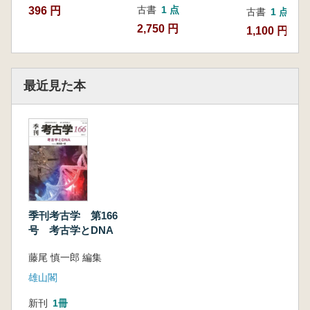
古書
1 点
396 円
古書
1 点
2,750 円
1,100 円
最近見た本
季刊考古学 第166
号 考古学とDNA
藤尾 慎一郎 編集
雄山閣
新刊
1冊