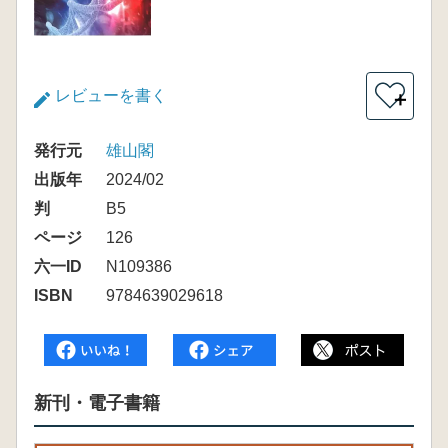
レビューを書く
＋
発行元
雄山閣
出版年
2024/02
判
B5
ページ
126
六一ID
N109386
ISBN
9784639029618
新刊・電子書籍