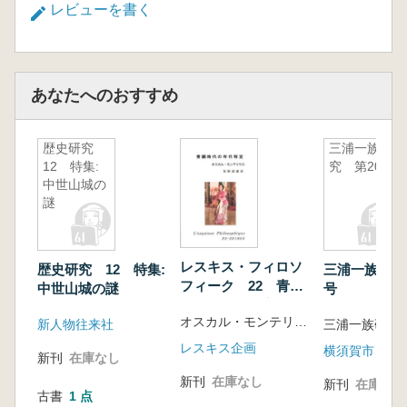
跡―(土橋由理子)
レビューを書く
リレー連載・考古学の旬 第24回
弥生時代開始前夜―渡来人論の今―(端野晋平)
リレー連載・私の考古学史 第15回
縄文世界を探る(小林達雄)
あなたへのおすすめ
書評/論文展望/報告書・会誌新刊一覧/考古学界
ニュース
歴史研究
三浦一族研
12 特集:
究 第20号
中世山城の
謎
レスキス・フィロソ
歴史研究 12 特集:
三浦一族研究
フィーク 22 青銅
中世山城の謎
号
時代の年代特定
オスカル・モンテリウス 星野達雄訳
新人物往来社
三浦一族研究
レスキス企画
横須賀市
新刊
在庫なし
新刊
在庫なし
新刊
在庫なし
古書
1 点