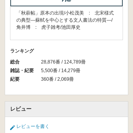
「秋萩帖」原本の出現/小松茂美 : 北宋様式
の典型―蘇軾を中心とする文人書法の特質―/
角井博 : 虎子雑考/池田厚史
ランキング
総合
28,876番 / 124,789冊
雑誌・紀要
5,500番 / 14,279冊
紀要
360番 / 2,069冊
レビュー
レビューを書く