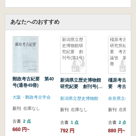
あなたへのおすすめ
新潟県立歴
橿原考古学
史博物館研
研究所紀
究紀要 創
要 考古学
刊号(第1号)
論攷 第38
冊
郵政考古紀要 第40
新潟県立歴史博物館
橿原考古学研
号(通巻49冊)
研究紀要 創刊号(第
要 考古学論
1号)
38冊
大阪・郵政考古学会
新潟県立歴史博物館
新刊
在庫なし
新刊
在庫なし
新刊
在庫なし
古書
2 点
古書
1 点
古書
2 点
660 円~
792 円
880 円~