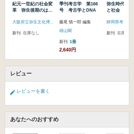
紀元一世紀の社会変
季刊考古学 第166
弥生時代墓制
革 弥生後期のはじ
号 考古学とDNA
と社会
まりをさぐる
大阪府立弥生文化博物館
藤尾 慎一郎 編集
静岡県考古学
雄山閣
新刊
在庫なし
新刊
在庫なし
新刊
1冊
2,640円
レビュー
レビューを書く
あなたへのおすすめ