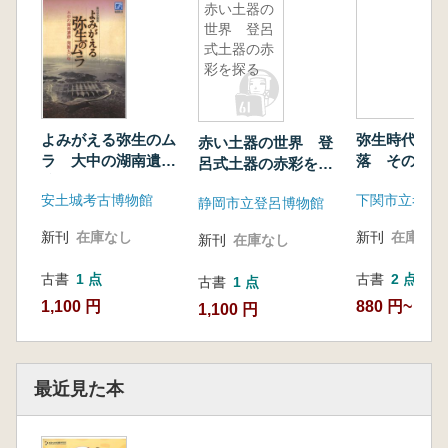
赤い土器の
世界 登呂
式土器の赤
彩を探る
よみがえる弥生のム
弥生時代の拠
赤い土器の世界 登
ラ 大中の湖南遺
落 その構造
呂式土器の赤彩を探
跡 発掘50年
る
安土城考古博物館
下関市立考古
静岡市立登呂博物館
新刊
在庫なし
新刊
在庫なし
新刊
在庫なし
古書
1 点
古書
2 点
古書
1 点
1,100 円
880 円~
1,100 円
最近見た本