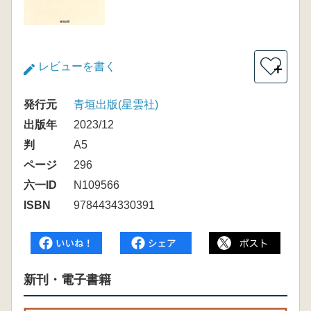
レビューを書く
＋
発行元
青垣出版(星雲社)
出版年
2023/12
判
A5
ページ
296
六一ID
N109566
ISBN
9784434330391
新刊・電子書籍