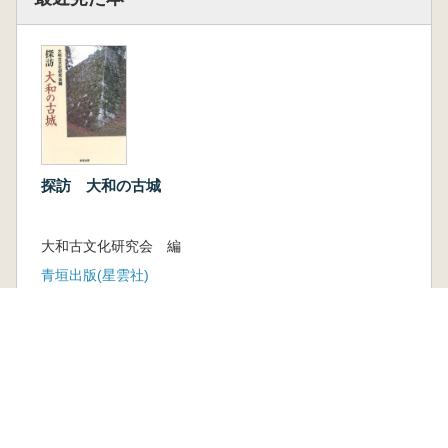
探訪 大和の古城
大和古文化研究会 編
青垣出版(星雲社)
新刊
取り寄せ
2,475円
本を探す