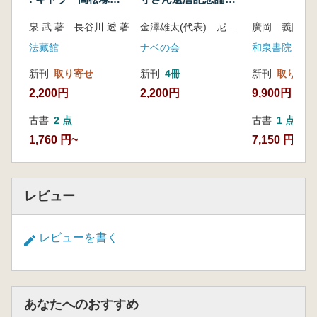
墳
集
泉 武 著 長谷川 透 著
金澤雄太(代表) 尼子奈美枝編
廣岡 義隆 校
法藏館
ナベの会
和泉書院
新刊
取り寄せ
新刊
4冊
新刊
取り寄せ
2,200円
2,200円
9,900円
古書
2 点
古書
1 点
1,760 円~
7,150 円
レビュー
レビューを書く
あなたへのおすすめ