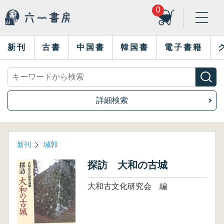
0
新刊
古書
中国書
韓国書
電子書籍
詳細検索
新刊
城郭
探訪 大和の古城
大和古文化研究会 編