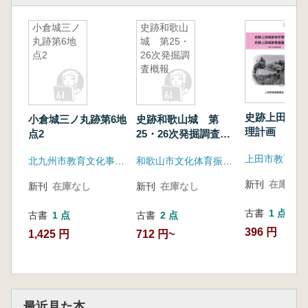
小倉城三ノ
史跡和歌山
丸跡第6地
城 第25・
点2
26次発掘調
査概報
史跡上田城跡
小倉城三ノ丸跡第6地
史跡和歌山城 第
理計画 史跡
点2
25・26次発掘調査概
跡整備基本計
報
成23年度改
北九州市教育文化事業団埋蔵文化財調査室
和歌山市文化体育振興事業団
イジェスト版
新刊
在庫なし
新刊
在庫なし
新刊
在庫なし
古書
1 点
古書
1 点
古書
2 点
396 円
1,425 円
712 円~
最近見た本