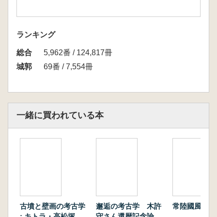
ランキング
総合
5,962番 / 124,817冊
城郭
69番 / 7,554冊
一緒に買われている本
古墳と壁画の考古学
邂逅の考古学 木許
常陸國風土記
: キトラ・高松塚古
守さん還暦記念論文