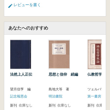
レビューを書く
あなたへのおすすめ
法然上人正伝
思想と信仰 続編
仏教哲学概論
望月信亨 編
島地大等 著
記念報恩会
明治書院
第一書房
新刊
在庫なし
新刊
在庫なし
新刊
在庫なし