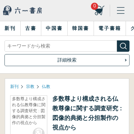
0
新刊
古書
中国書
韓国書
電子書籍
詳細検索
新刊
宗教
仏教
多数尊より構成される仏
多数尊より構成さ
れる仏教尊像に関
教尊像に関する調査研究 :
する調査研究 : 図
像的典拠と分担製
図像的典拠と分担製作の
作の視点から
視点から