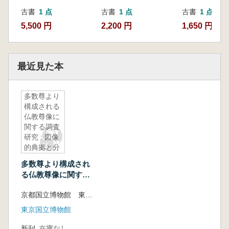
古書
1 点
古書
1 点
古書
1 点
5,500 円
2,200 円
1,650 円
最近見た本
多数尊より
構成される
仏教尊像に
関する調査
研究 : 図像
的典拠と分
担製作の視
多数尊より構成され
点から
る仏教尊像に関する
調査研究 : 図像的典
京都国立博物館 東京国立博物館 淺湫毅(研究代表者)
拠と分担製作の視点
から
東京国立博物館
新刊
在庫なし