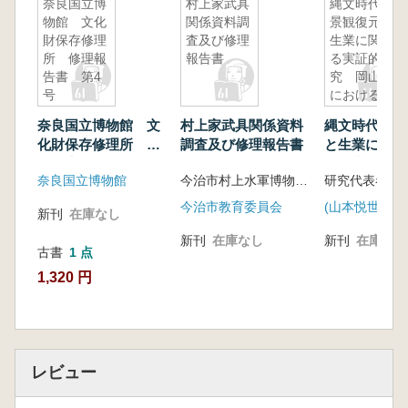
奈良国立博
村上家武具
縄文時代の
物館 文化
関係資料調
景観復元と
財保存修理
査及び修理
生業に関す
所 修理報
報告書
る実証的研
告書 第4
究 岡山県
号
における石
器・植物遺
奈良国立博物館 文
村上家武具関係資料
縄文時代の景
体(種子)の
化財保存修理所 修
調査及び修理報告書
と生業に関す
集成
理報告書 第4号
的研究 岡山
奈良国立博物館
今治市村上水軍博物館 編
研究代表者 
ける石器・植
(種子)の集成
今治市教育委員会
(山本悦世(岡山
新刊
在庫なし
新刊
在庫なし
新刊
在庫なし
古書
1 点
1,320 円
レビュー