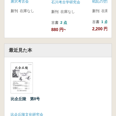
唐沢考古会
戦乱の空間編
石川考古学研究会
新刊
在庫なし
新刊
在庫なし
新刊
在庫なし
古書
1 点
古書
2 点
2,200 円
880 円~
最近見た本
比企丘陵 第8号
比企丘陵文化研究会