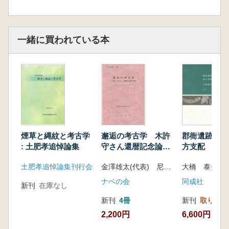
一緒に買われている本
煙草と縄紋と考古学
邂逅の考古学 木許
郡衙遺跡から
: 土肥孝追悼論集
守さん還暦記念論文
方支配
集
土肥孝追悼論集刊行会
金澤雄太(代表) 尼子奈美枝編
大橋 泰夫 著
ナベの会
同成社
新刊
在庫なし
新刊
4冊
新刊
取り寄せ
2,200円
6,600円