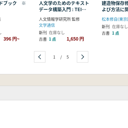
ドブック ※
人文学のためのテキスト
建造物保存
データ構築入門 : TEIガ
よび方法に
イドラインに準拠した取
編
人文情報学研究所 監修
り組みにむけて
文学通信
新刊
在庫なし
し
新刊
在庫なし
古書
1 点
396 円~
1,650 円
古書
1 点
1
/
5