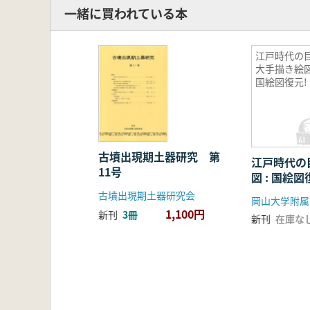
一緒に買われている本
江戸時代の
大手描き絵図
国絵図復元!
古墳出現期土器研究 第
江戸時代の
11号
図 : 国絵図
古墳出現期土器研究会
岡山大学附属
1,100円
新刊
3冊
新刊
在庫な