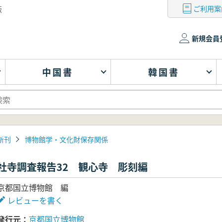
ご利用案
版
新規会員
中国書
韓国書
新刊
博物館学・文化財保存関係
社寺調査報告32 観心寺 彫刻編
京都国立博物館 編
レビューを書く
発行元
京都国立博物館