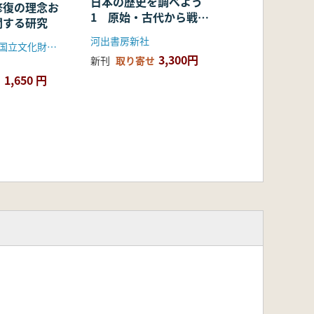
日本の歴史を調べよう
修復の理念お
1 原始・古代から戦国
関する研究
時代まで
河出書房新社
松本修自(東京国立文化財研究所)
3,300円
新刊
取り寄せ
1,650 円