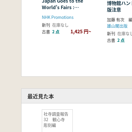
Japan Goes to the
博物館ハン
World’s Fairs :
版注意
Japanese art at the
NHK Promotions
加藤 有次 
great expositions in
新刊
在庫なし
雄山閣出版
Europe and the United
1,425 円~
古書
2 点
States 1867-1904
新刊
在庫な
古書
2 点
最近見た本
社寺調査報告
32 観心寺
彫刻編