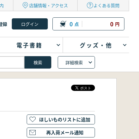
内
店舗情報・アクセス
よくある質問
0
0
登録
点
円
電子書籍
グッズ・他
詳細検索
ほしいものリストに追加
再入荷メール通知