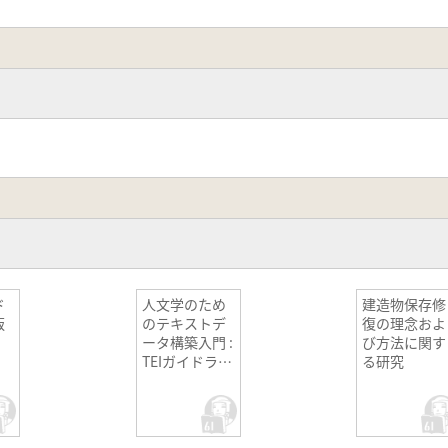
ド
人文学のため
建造物保存修
版
のテキストデ
復の理念およ
ータ構築入門 :
び方法に関す
TEIガイドライ
る研究
ンに準拠した
取り組みにむ
けて