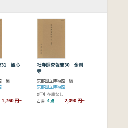
31 観心
社寺調査報告30 金剛
寺
館 編
京都国立博物館 編
館
京都国立博物館
新刊
在庫なし
1,760 円~
2,090 円~
古書
4 点