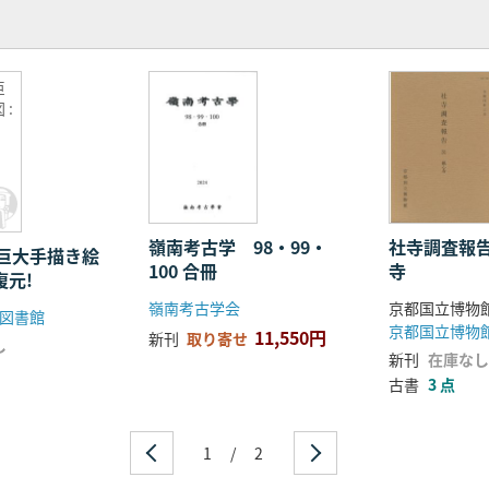
巨
 :
嶺南考古学 98・99・
社寺調査報告
巨大手描き絵
100 合冊
寺
復元!
嶺南考古学会
京都国立博物
図書館
京都国立博物
11,550円
新刊
取り寄せ
し
新刊
在庫なし
古書
3 点
1
/
2