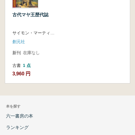
古代マヤ王歴代誌
サイモン・マーティン, ニコライ・グルーベ 著、長谷川悦夫, 徳江佐和子, 野口雅樹 訳
創元社
新刊
在庫なし
古書
1 点
3,960 円
本を探す
六一書房の本
ランキング