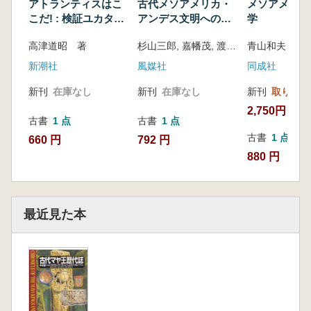
アトランティスはこ
古代メソアメリカ・
メソアメリカ
こだ! : 検証ユカタン
アンデス文明への誘
学
半島
い
高津道昭 著
杉山三郎, 嘉幡茂, 渡部森哉著
青山和夫 猪
新潮社
風媒社
同成社
新刊
在庫なし
新刊
在庫なし
新刊
取り寄せ
2,750円
古書
1 点
古書
1 点
古書
1 点
660 円
792 円
880 円
最近見た本