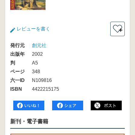
レビューを書く
＋
発行元
創元社
出版年
2002
判
A5
ページ
348
六一ID
N109816
ISBN
4422215175
新刊・電子書籍