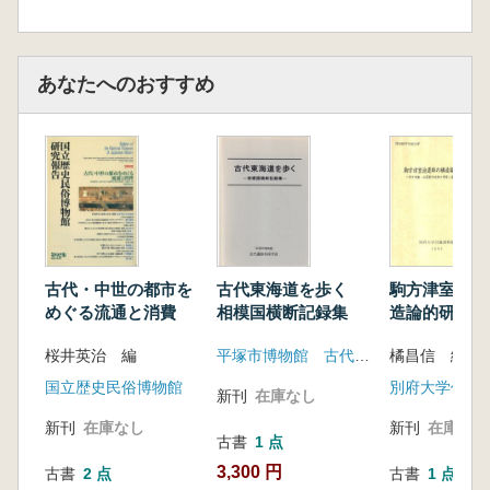
あなたへのおすすめ
古代・中世の都市を
古代東海道を歩く
駒方津室迫遺
めぐる流通と消費
相模国横断記録集
造論的研究 
離・石器製作
桜井英治 編
平塚市博物館 古代遺跡を探す会
橘昌信 編
考察と遺跡の
国立歴史民俗博物館
別府大学付属
新刊
在庫なし
新刊
在庫なし
新刊
在庫なし
古書
1 点
3,300 円
古書
2 点
古書
1 点