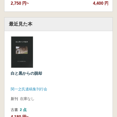
2,750 円~
4,400 円
最近見た本
白と黒からの脱却
関一之氏遺稿集刊行会
新刊
在庫なし
古書
2 点
4,180 円~