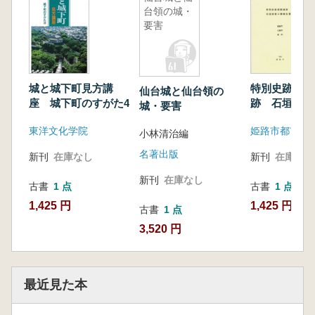
台領の城・
要害
城と城下町見方講
特別史跡 姫
仙台城と仙台領の
座 城下町のすがた4
跡 石垣修理
城・要害
告書4 喜斎
東洋文化学院
姫路市都市局
門 車門
小林清治編
名著出版
新刊
在庫なし
新刊
在庫なし
新刊
在庫なし
古書
1 点
古書
1 点
1,425 円
1,425 円
古書
1 点
3,520 円
最近見た本