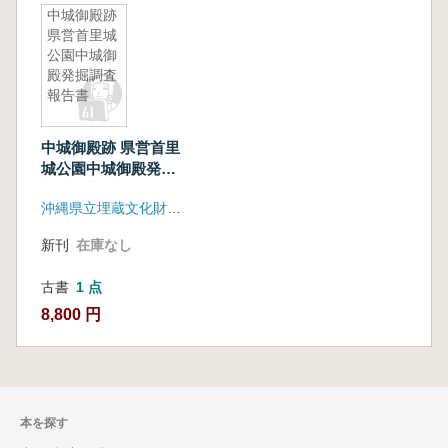
中城御殿跡
県営首里城
公園中城御
殿発掘調査
報告書
中城御殿跡 県営首里
城公園中城御殿発掘
調査報告書
沖縄県立埋蔵文化財センター
新刊
在庫なし
古書
1 点
8,800 円
本を探す