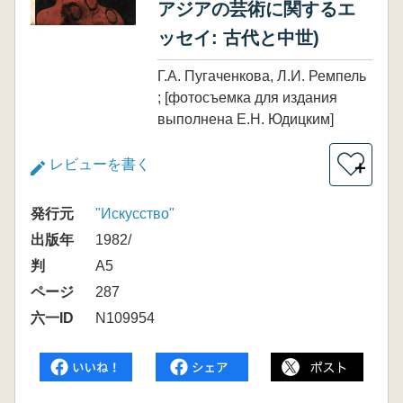
アジアの芸術に関するエ
ッセイ: 古代と中世)
Г.А. Пугаченкова, Л.И. Ремпель
; [фотосъемка для издания
выполнена Е.Н. Юдицким]
レビューを書く
＋
発行元
"Искусство"
出版年
1982/
判
A5
ページ
287
六一ID
N109954