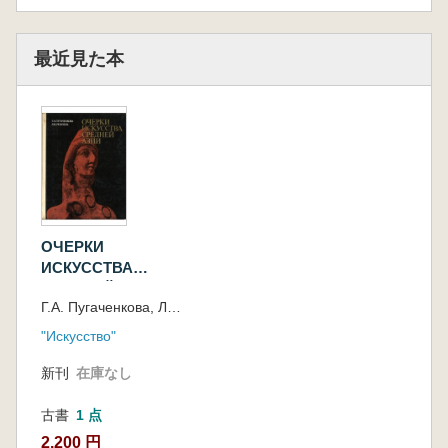
アの歴史:社会主義の
完成と共産主義への
移行期におけるシベ
最近見た本
リア)
ОЧЕРКИ
ИСКУССТВА
СРЕДНЕЙ АЗИИ :
Г.А. Пугаченкова, Л.И. Ремпель ; [фотосъемка для издания выполнена Е.Н. Юдицким]
ДРЕВНОСТЬ И
СРЕДНЕВЕКОВЬЕ(中
"Искусство"
央アジアの芸術に関
するエッセイ: 古代
新刊
在庫なし
と中世)
古書
1 点
2,200 円