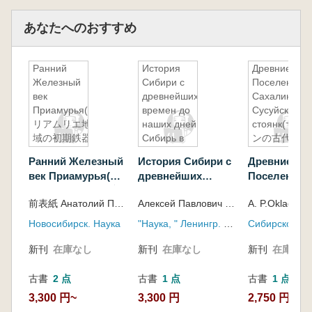
あなたへのおすすめ
Ранний
История
Древние
Железный
Сибири с
Поселения н
век
древнейших
Сахалине :
Приамурья(プ
времен до
Сусуйская
リアムリエ地
наших дней:
стоянк(サハ
域の初期鉄器
Сибирь в
ンの古代集
時代)
период
落:Susuyskay
Ранний Железный
История Сибири с
Древние
завершения
地区)
век Приамурья(プ
древнейших
Поселения 
строительства
リアムリエ地域の初
времен до наших
Сахалине :
социализма и
前表紙 Анатолий Пантелеевич Деревянко
Алексей Павлович Окладников, Виктор Иванович Шунков
A. P.Okladni
期鉄器時代)
дней: Сибирь в
Сусуйская
перехода к
период
стоянк(サ
коммунизму(古
Новосибирск. Наука
"Наука, " Ленингр. отд-ние
Сибирское от
завершения
古代集
代から現代まで
строительства
落:Susuysk
新刊
在庫なし
新刊
在庫なし
新刊
在庫なし
のシベリアの歴
социализма и
史:社会主義の
完成と共産主義
перехода к
古書
2 点
古書
1 点
古書
1 点
への移行期にお
коммунизму(古代か
3,300 円~
3,300 円
2,750 円
けるシベリア)
ら現代までのシベリ