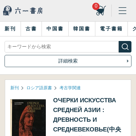
0
新刊
古書
中国書
韓国書
電子書籍
詳細検索
新刊
ロシア語原書
考古学関連
ОЧЕРКИ ИСКУССТВА
СРЕДНЕЙ АЗИИ :
ДРЕВНОСТЬ И
СРЕДНЕВЕКОВЬЕ(中央