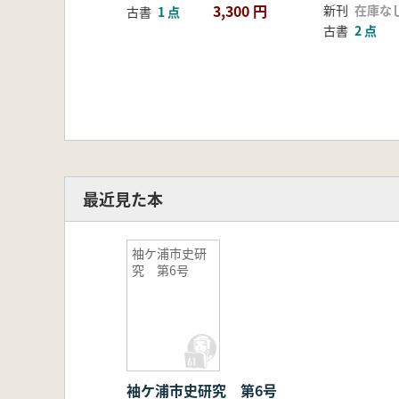
3,300 円
新刊
在庫な
古書
1 点
古書
2 点
最近見た本
袖ケ浦市史研
究 第6号
袖ケ浦市史研究 第6号