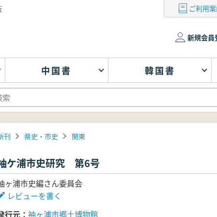
ご利用案
版
新規会員
中国書
韓国書
新刊
県史・市史
関東
袖ケ浦市史研究 第6号
袖ヶ浦市史編さん委員会
レビューを書く
発行元
袖ヶ浦市郷土博物館