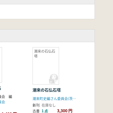
潮来の石仏石
塔
馬
潮来の石仏石塔
員会 編
潮来町史編さん委員会(茨城県)
員会
新刊
在庫なし
3,300 円
古書
1 点