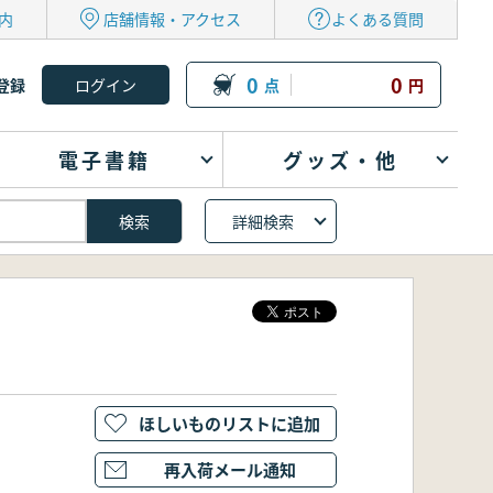
内
店舗情報・アクセス
よくある質問
0
0
登録
点
円
電子書籍
グッズ・他
詳細検索
ほしいものリストに追加
再入荷メール通知