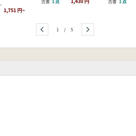
1,430 円
古書
1 点
古書
1 点
し
1,751 円~
1
/
5