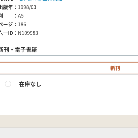
出版年
1998/03
判
A5
ページ
186
六一ID
N109983
新刊・電子書籍
新刊
在庫なし