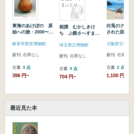
まふとり
東海のあけぼの 原
白兎のクニへ
相撲 むかしきけ
始への旅・2000〜
された因幡の
ちゝぶ殿さへすまふ
10000years ago
の
とり
岐阜市歴史博物館
埼玉県立博物館
新刊
在庫なし
新刊
在庫なし
新刊
在庫なし
古書
3 点
古書
2 点
古書
4 点
396 円~
1,100 円~
704 円~
最近見た本