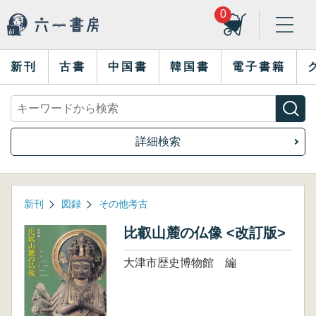
0
新刊
古書
中国書
韓国書
電子書籍
詳細検索
新刊
図録
その他考古
比叡山麓の仏像 <改訂版>
大津市歴史博物館 編