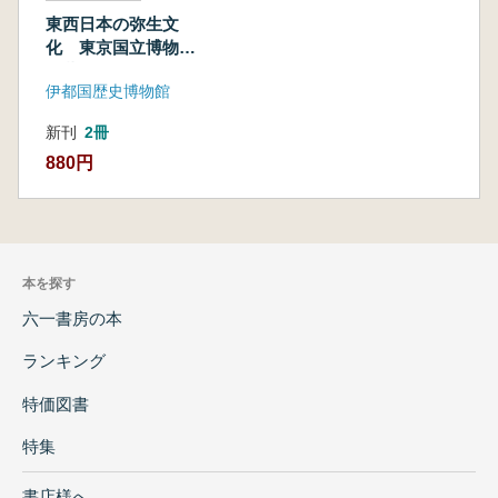
東西日本の弥生文
化 東京国立博物館
収蔵コレクションよ
伊都国歴史博物館
り
新刊
2冊
880円
本を探す
六一書房の本
ランキング
特価図書
特集
書店様へ