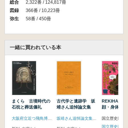
総合
2,322番 / 124,817冊
図録
366番 / 10,223冊
弥生
58番 / 450冊
一緒に買われている本
まくら 古墳時代の
古代学と遺跡学 坂
REKIHAK
石枕と葬送儀礼
靖さん追悼論文集
顔・身体をも
たち
大阪府立近つ飛鳥博物館
坂靖さん追悼論文集刊行会