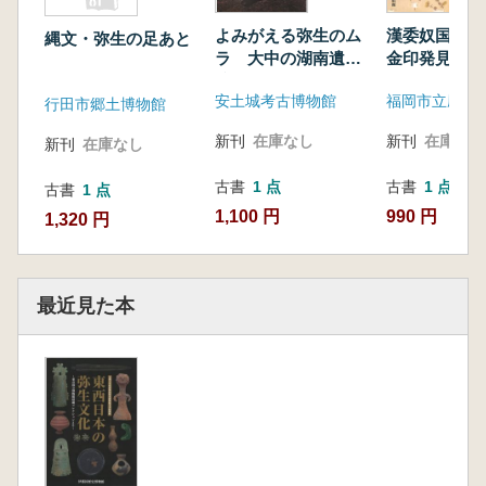
よみがえる弥生のム
漢委奴国王
縄文・弥生の足あと
ラ 大中の湖南遺
金印発見二百
跡 発掘50年
安土城考古博物館
福岡市立歴史
行田市郷土博物館
新刊
在庫なし
新刊
在庫なし
新刊
在庫なし
古書
1 点
古書
1 点
古書
1 点
1,100 円
990 円
1,320 円
最近見た本