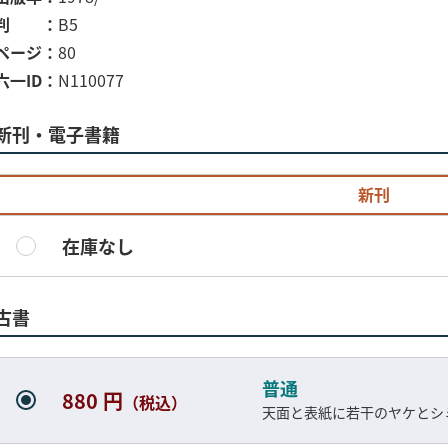
判
B5
ページ
80
六一ID
N110077
新刊・電子書籍
新刊
在庫なし
古書
普通
880 円
（税込）
天面と表紙に若干のヤケとシ