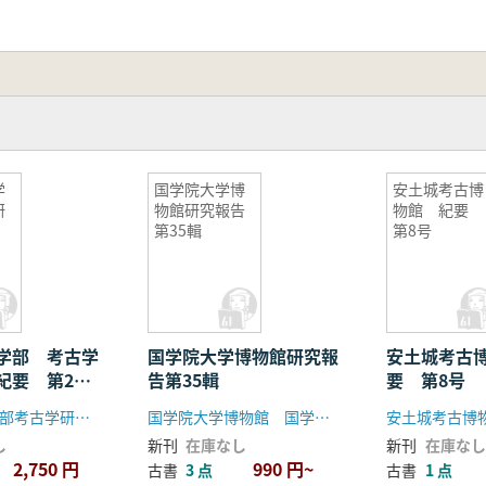
学
国学院大学博
安土城考古博
研
物館研究報告
物館 紀要
第35輯
第8号
学部 考古学
国学院大学博物館研究報
安土城考古
紀要 第21
告第35輯
要 第8号
東京大学文学部考古学研究室
国学院大学博物館 国学院大学学術資料センター
安土城考古博
し
新刊
在庫なし
新刊
在庫なし
2,750 円
990 円~
古書
3 点
古書
1 点