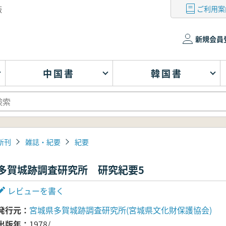
ご利用案
版
新規会員
中国書
韓国書
新刊
雑誌・紀要
紀要
多賀城跡調査研究所 研究紀要5
レビューを書く
発行元
宮城県多賀城跡調査研究所(宮城県文化財保護協会)
出版年
1978/