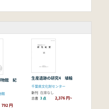
生産遺跡の研究4 埴輪
博物館 紀
千葉県文化財センター
新刊
在庫なし
物館
2,376 円~
古書
3 点
792 円