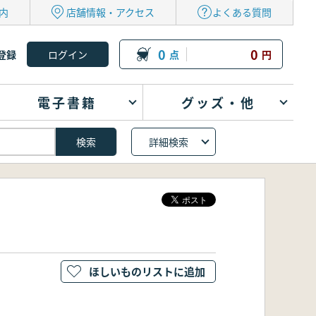
内
店舗情報・アクセス
よくある質問
0
0
登録
点
円
電子書籍
グッズ・他
詳細検索
ほしいものリストに追加