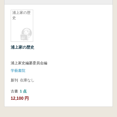
浦上家の歴
史
浦上家の歴史
浦上家史編纂委員会編
学藝書院
新刊
在庫なし
古書
1 点
12,100 円