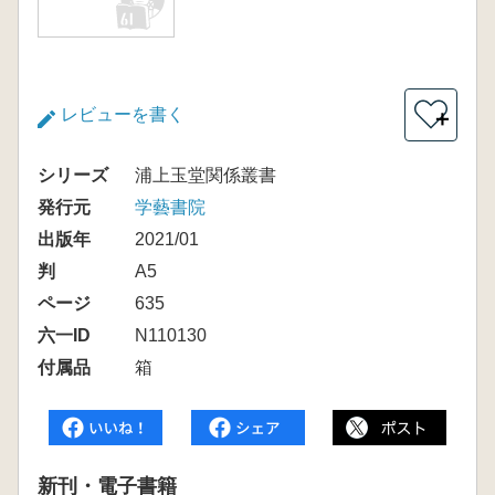
レビューを書く
＋
シリーズ
浦上玉堂関係叢書
発行元
学藝書院
出版年
2021/01
判
A5
ページ
635
六一ID
N110130
付属品
箱
新刊・電子書籍