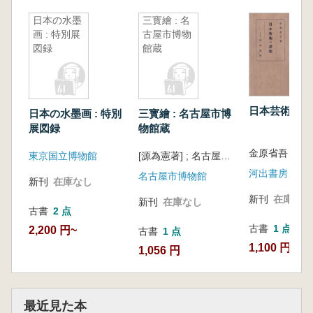
日本の水墨
三寳繪 : 名
画 : 特別展
古屋市博物
図録
館蔵
日本芸術の課
日本の水墨画 : 特別
三寳繪 : 名古屋市博
展図録
物館蔵
金原省吾 著
東京国立博物館
[源為憲著] ; 名古屋市博物館編
河出書房
名古屋市博物館
新刊
在庫なし
新刊
在庫なし
新刊
在庫なし
古書
2 点
古書
1 点
2,200 円~
古書
1 点
1,100 円
1,056 円
最近見た本