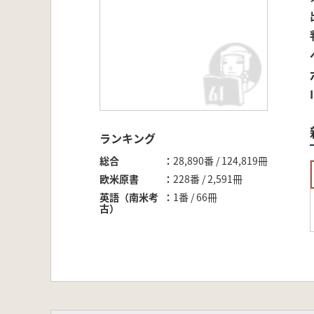
ランキング
総合
28,890番 / 124,819冊
欧米原書
228番 / 2,591冊
英語（南米考
1番 / 66冊
古）