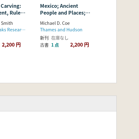
 Carving:
Mexico; Ancient
人々と場所; 改
訂増補第3版)
nt, Rules
People and Places;
(
 and Role in
third edition, revised
y Smith
Michael D. Coe
an Art
and enlarged(メキシ
、
Dumbarton Oaks Research Library and Collection
Thames and Hudson
コ; 古代の人々と場所;
新刊
在庫なし
ザパの
改訂増補第3版)
2,200 円
2,200 円
古書
1 点
: 形、内
ンのルール、
カ美術史と考
役割)