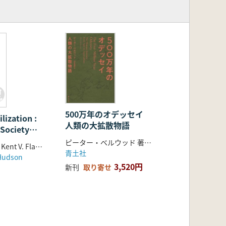
テ
500万年のオデッセイ
lization :
シ
人類の大拡散物語
Society
Mexico’s
ピーター・ベルウッド 著 河合信和 訳
Joyce Marcus, Kent V. Flannery
lley(サポテカ
青土社
)
Hudson
コのオアハ
3,520円
新刊
取り寄せ
市社会はどの
たか)(ハー