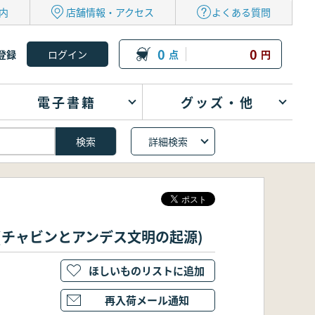
内
店舗情報・アクセス
よくある質問
0
0
登録
点
円
電子書籍
グッズ・他
詳細検索
lization(チャビンとアンデス文明の起源)
ほしいものリストに追加
再入荷メール通知