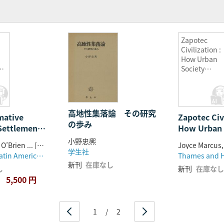
Zapotec
Civilization :
How Urban
Society
e
Evolved in
vey
Mexico’s
Oaxaca
on
Valley(サポ
高地性集落論 その研究
mative
Zapotec Civi
カ文明:メキ
の歩み
コのオアハカ
 Settlement
How Urban 
渓谷で都市社
e Albán :
Evolved in 
小野忠熈
会はどのよう
by Michael J. O’Brien ... [et al.]
 Excavation
Oaxaca Va
学生社
に発展したか
Institute of Latin American Studies, University of Texas at Austin , Distributed by University of Texas Press
Thames and 
ocotlán
文明:メキシ
ン
(ハードカバ
新刊
在庫なし
し
新刊
在庫なし
 Oaxaca,
カ渓谷で都
成
ー)
5,500 円
(モンテ・アルバ
ように発展し
:
オ
形成期の灌漑
ドカバー)
ソ
シコ、オアハ
1
/
2
ソコトラン・
モ