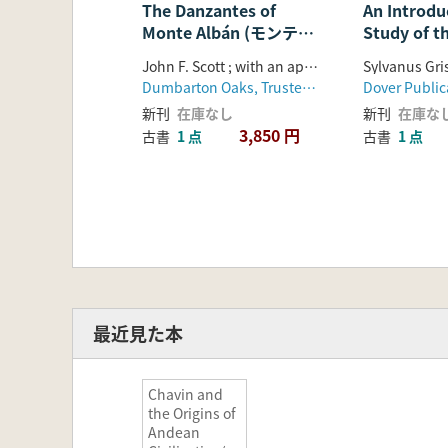
The Danzantes of
An Introdu
Monte Albán (モンテ・
Study of t
アルバンの踊り手たち)2
Hierogly
John F. Scott ; with an appendix by W.P. Hewitt
冊組
研究入門)
Dumbarton Oaks, Trustees for Harvard University
Dover Public
新刊
在庫なし
新刊
在庫な
3,850 円
古書
1 点
古書
1 点
最近見た本
Chavin and
the Origins of
Andean