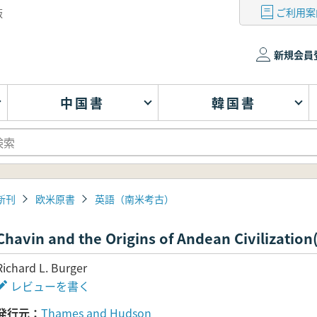
ご利用案
版
新規会員
中国書
韓国書
新刊
欧米原書
英語（南米考古）
Chavin and the Origins of Andean Civi
Richard L. Burger
レビューを書く
発行元
Thames and Hudson