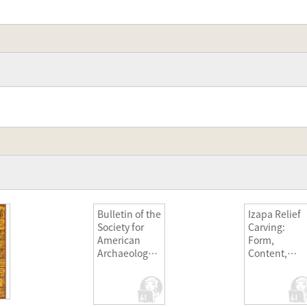
トの調査と発
と
Bulletin of the
Izapa Relief
Society for
Carving:
American
Form,
Archaeology(
Content,
アメリカ考古
Rules for
学協会会報) 6
Design, and
冊セット
Role in
Mesoameric