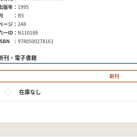
出版年
1995
判
B5
ページ
248
六一ID
N110188
ISBN
9780500278161
新刊・電子書籍
新刊
在庫なし