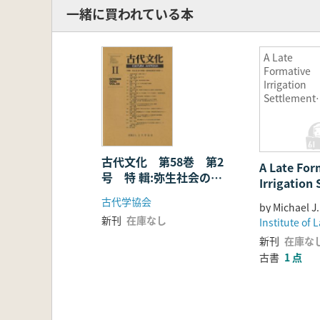
一緒に買われている本
A Late
Formative
Irrigation
Settlement
below Mont
Albán : Sur
and
Excavation 
古代文化 第58巻 第2
A Late For
the
号 特 輯:弥生社会の群
Xoxocotlán
Irrigation
像 高地性集落の実態
Piedmont,
below Mont
古代学協会
Oaxaca,
Survey and
Mexico(モン
新刊
在庫なし
on the Xox
テ・アルバ
新刊
在庫な
Piedmont,
下の後期形
古書
1 点
Mexico
期の灌漑集落
メキシコ、
ン下の後期
アハカ州、
集落:メキ
クソコトラ
カ州、ソク
ン・ピエド