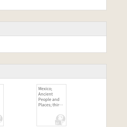
Mexico;
Ancient
People and
Places; third
edition,
revised and
enlarged(メキ
a
シコ; 古代の