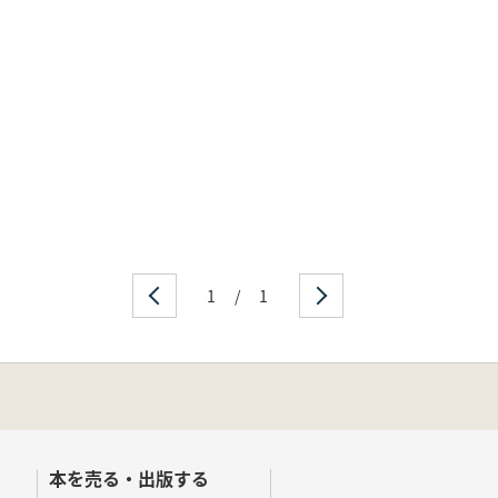
1
/
1
本を売る・出版する