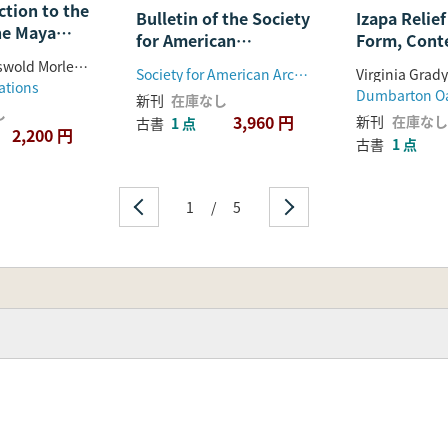
ction to the
Bulletin of the Society
Izapa Relief
n Art History
he Maya
and
for American
Form, Conte
phs(マヤ文字
Archaeology
Archaeology(アメリカ
for Design,
Sylvanus Griswold Morley ; with a new introd. and bibliography by J. Eric S. Thompson
イザパのレリ
Society for American Archaeology
Virginia Grad
考古学協会会報) 6冊セ
Mesoameric
ations
ーフ彫刻: 形
新刊
在庫なし
ット
History and
内容、デザイ
し
3,960 円
新刊
在庫なし
古書
1 点
Archaeology( イ
ンのルール、
2,200 円
古書
1 点
レリーフ彫刻
メソアメリカ
美術史と考古
容、デザイ
学における役
メソアメリ
割)
1
/
5
古学における