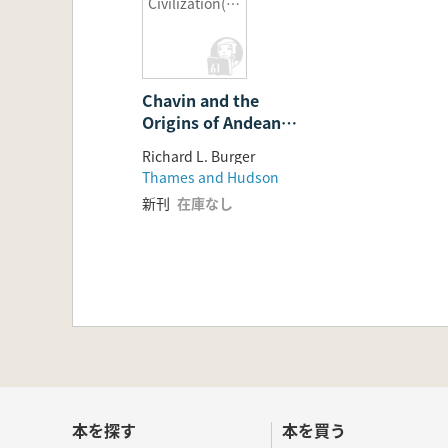
Civilization(チ
ャビンとアン
デス文明の起
源)
Chavin and the
Origins of Andean
Civilization(チャビンと
Richard L. Burger
アンデス文明の起源)
Thames and Hudson
新刊
在庫なし
本を探す
本を買う