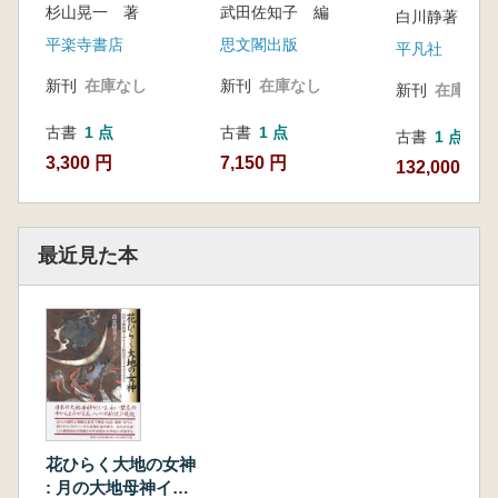
叢(上)」)計
杉山晃一 著
武田佐知子 編
白川静著
9冊+「殷文札
31冊セット
「甲骨金文学
平楽寺書店
思文閣出版
平凡社
(上)」)計31
新刊
在庫なし
新刊
在庫なし
新刊
在庫なし
古書
1 点
古書
1 点
古書
1 点
3,300 円
7,150 円
132,000 円
最近見た本
花ひらく大地の女神
: 月の大地母神イザ