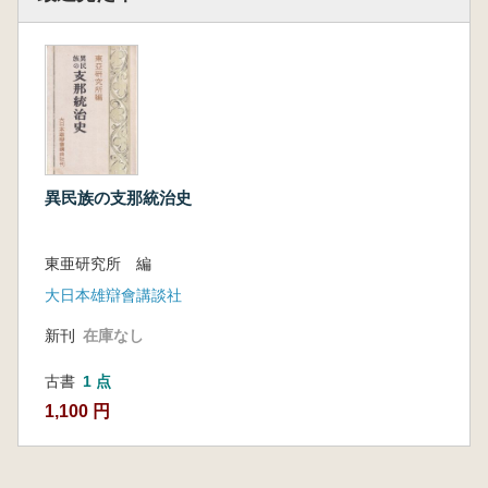
異民族の支那統治史
東亜研究所 編
大日本雄辯會講談社
新刊
在庫なし
古書
1 点
1,100 円