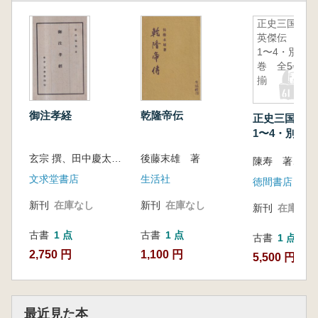
正史三国志
英傑伝
1〜4・別
巻 全5冊
揃
御注孝経
乾隆帝伝
正史三国志
1〜4・別巻 
揃
玄宗 撰、田中慶太郎 校訂
後藤末雄 著
文求堂書店
生活社
徳間書店
新刊
在庫なし
新刊
在庫なし
新刊
在庫なし
古書
1 点
古書
1 点
古書
1 点
2,750 円
1,100 円
5,500 円
最近見た本