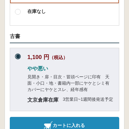
在庫なし
古書
1,100 円
（税込）
やや悪い
見開き・扉・目次・冒頭ページに印有 天
面・小口・地・書籍内一部にヤケとシミ有
カバーにヤケとスレ、経年感有
3営業日~1週間後発送予定
文京倉庫在庫
カートに入れる