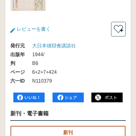
レビューを書く
＋
発行元
大日本雄辯會講談社
出版年
1944/
判
B6
ページ
6+2+7+424
六一ID
N110379
新刊・電子書籍
新刊