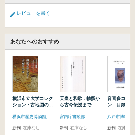
レビューを書く
あなたへのおすすめ
横浜市立大学コレク
天皇と和歌 : 勅撰か
音喜多コレク
ション・古地図の世
ら古今伝授まで
ン 目録
界 地球のかたちと
横浜市歴史博物館, 横浜市ふるさと歴史財団
宮内庁書陵部
八戸市博物館
万国の大地
新刊
在庫なし
新刊
在庫なし
新刊
在庫なし