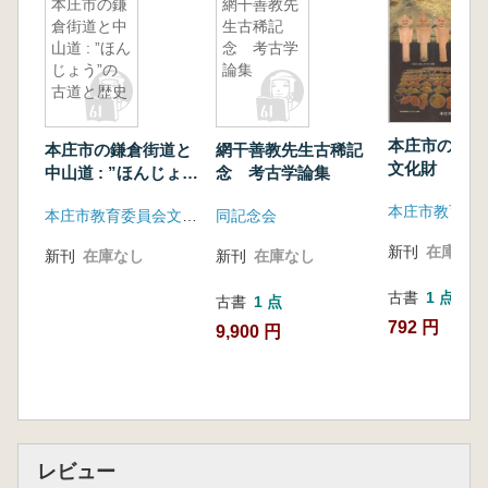
本庄市の鎌
網干善教先
倉街道と中
生古稀記
山道 : ”ほん
念 考古学
じょう”の
論集
古道と歴史
本庄市の遺跡
本庄市の鎌倉街道と
網干善教先生古稀記
文化財
中山道 : ”ほんじょ
念 考古学論集
う”の古道と歴史
本庄市教育委
本庄市教育委員会文化財保護課
同記念会
新刊
在庫なし
新刊
在庫なし
新刊
在庫なし
古書
1 点
古書
1 点
792 円
9,900 円
レビュー