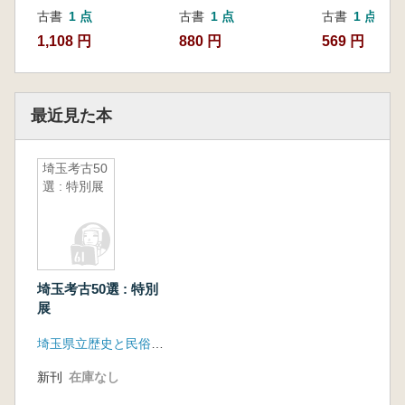
古書
1 点
古書
1 点
古書
1 点
1,108 円
880 円
569 円
最近見た本
埼玉考古50
選 : 特別展
埼玉考古50選 : 特別
展
埼玉県立歴史と民俗の博物館
新刊
在庫なし