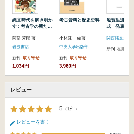
縄文人のアクセサリー
コラム ツノガイ製の貝製品
野島貝塚に行ってみよう 野島公園
縄文時代を解き明か
考古資料と歴史史料
滋賀里遺跡と
す : 考古学の新たな
式 発表要旨
挑戦
阿部 芳郎 著
小林謙一 編著
関西縄文文化
岩波書店
中央大学出版部
新刊
在庫なし
新刊
取り寄せ
新刊
取り寄せ
1,034円
3,960円
レビュー
5
（1件）
レビューを書く