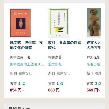
縄文式 弥生式 接
改訂 青森県の原始
縄文人との対
触文化の研究
時代
の考古学手帖
田中國男 著
村越潔著
戸沢充則 著
田中國男博士遺著刊行会
北方新社
名著出版
新刊
在庫なし
新刊
在庫なし
新刊
在庫なし
古書
2 点
古書
1 点
古書
3 点
854 円~
880 円
569 円~