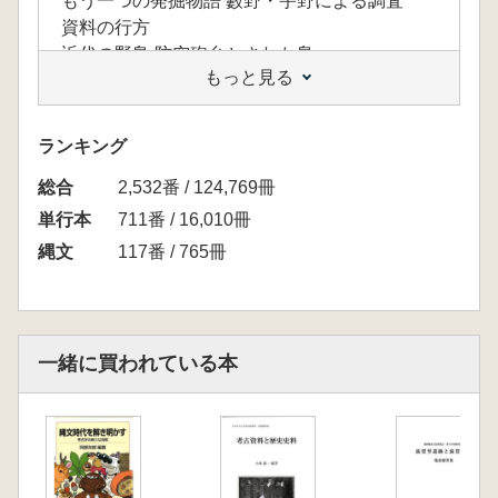
もう一つの発掘物語 藪野・宇野による調査
資料の行方
近代の野島 防空砲台とされた島
もっと見る
三浦半島考古学史と野島式土器の位置づけ
第2章 海との関り
海の形が変わる? 貝塚周辺の地形変化
ランキング
マガキがヒント? 海水準のメルクマール
総合
貝種にみる海域環境と海浜部の利用
2,532番 / 124,769冊
イルカを食べる
単行本
711番 / 16,010冊
トピックス 古DNA分析
縄文
117番 / 765冊
魚食と日本人
コラム 我が家のイルカ食
第3章 残したモノ・残されたモノ
野島式土器ってこんな土器
一緒に買われている本
ミクロの世界へようこそ 土器の混じり物
石の道具
狩りをする
イエネコ碍ヤマネコ論争
トピツクス ネコの家畜化