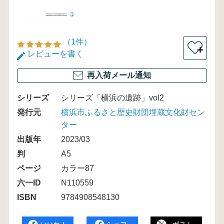
（1件）
＋
レビューを書く
再入荷メール通知
シリーズ
シリーズ「横浜の遺跡」vol2
発行元
横浜市ふるさと歴史財団埋蔵文化財セン
ター
出版年
2023/03
判
A5
ページ
カラー87
六一ID
N110559
ISBN
9784908548130