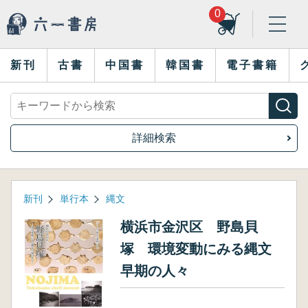
0
新刊
古書
中国書
韓国書
電子書籍
詳細検索
新刊
単行本
縄文
横浜市金沢区 野島貝
塚 環境変動にみる縄文
早期の人々