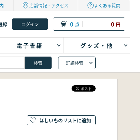
内
店舗情報・アクセス
よくある質問
0
0
登録
点
円
電子書籍
グッズ・他
詳細検索
ほしいものリストに追加