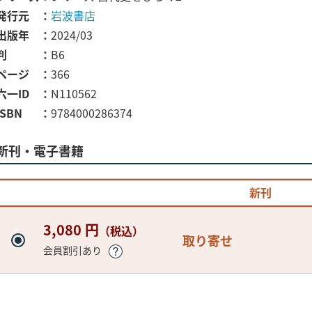
発行元
岩波書店
出版年
2024/03
判
B6
ページ
366
六一ID
N110562
ISBN
9784000286374
新刊・電子書籍
新刊
3,080 円
（税込）
取り寄せ
会員割引あり