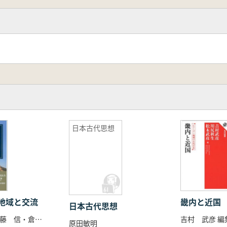
日本古代思想
地域と交流
畿内と近国
日本古代思想
加藤謙吉・佐藤 信・倉本一宏編
吉村 武彦 編
原田敏明