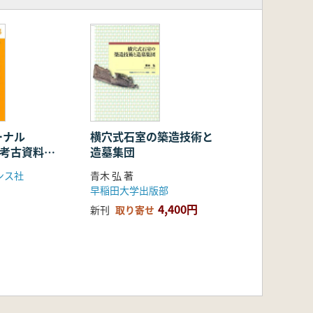
ーナル
横穴式石室の築造技術と
 考古資料か
造墓集団
時代の渡来人
ンス社
青木 弘 著
早稲田大学出版部
4,400円
新刊
取り寄せ