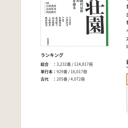
ランキング
総合
3,232番 / 124,817冊
単行本
929番 / 16,017冊
古代
205番 / 4,072冊