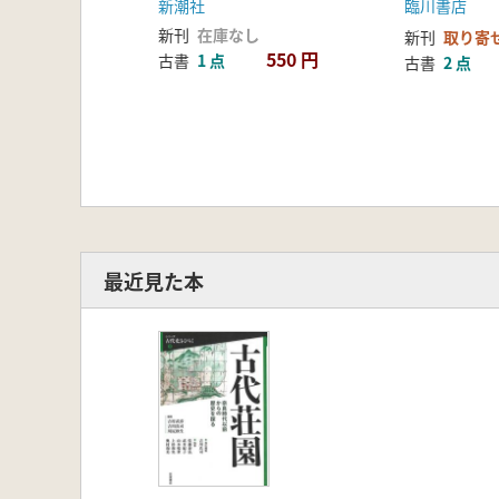
新潮社
臨川書店
新刊
在庫なし
新刊
取り寄
550 円
古書
1 点
古書
2 点
最近見た本