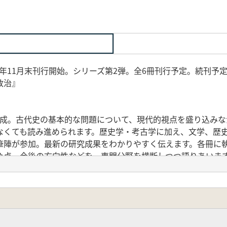
23年11月末刊行開始。シリーズ第2弾。全6冊刊行予定。続刊予定 
政治』
構成。古代史の基本的な問題について、現代的視点を盛り込みな
なくても読み進められます。歴史学・考古学に加え、文学、歴
筆陣が参加。最新の研究成果をわかりやすく伝えます。各冊に
争点、今後の方向性などを、専門分野を横断しつつ語りあいま