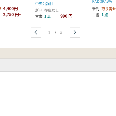
KADOKAWA
中央公論社
4,400円
せ
新刊
取り寄せ
新刊
在庫なし
2,750 円~
古書
1 点
990 円
古書
1 点
1
/
5