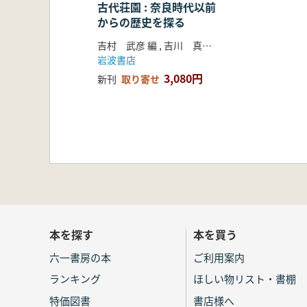
古代荘園 : 奈良時代以前
からの歴史を探る
吉村 武彦 編 , 吉川 真司 編 , 川尻 秋生 編
岩波書店
3,080円
新刊
取り寄せ
本を探す
本を買う
六一書房の本
ご利用案内
ランキング
ほしい物リスト・書棚
特価図書
書店様へ