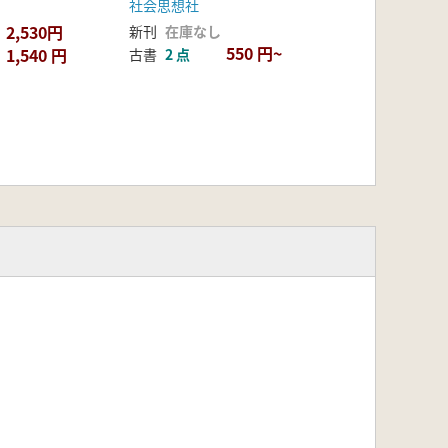
社会思想社
2,530円
新刊
在庫なし
550 円~
1,540 円
古書
2 点