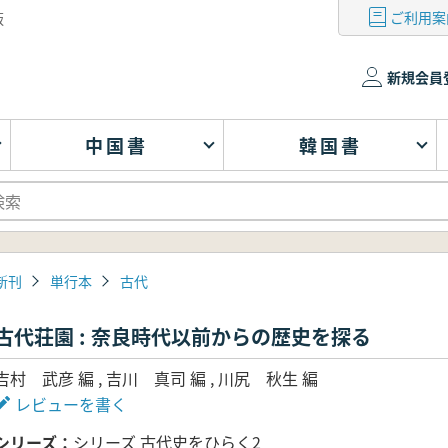
ご利用案
版
新規会員
中国書
韓国書
新刊
単行本
古代
古代荘園 : 奈良時代以前からの歴史を探る
吉村 武彦 編 , 吉川 真司 編 , 川尻 秋生 編
レビューを書く
シリーズ
シリーズ 古代史をひらく2