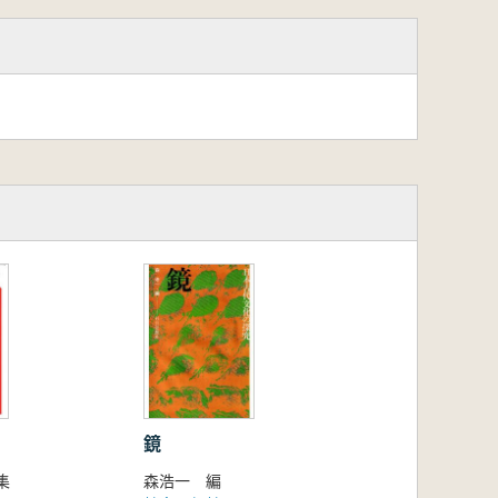
鏡
集
森浩一 編