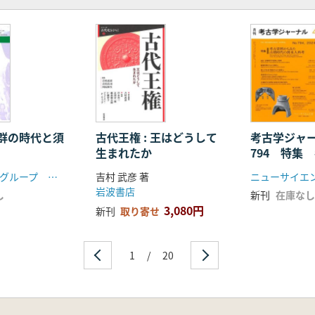
群の時代と須
古代王権 : 王はどうして
考古学ジャ
生まれたか
794 特集
らみた古墳
しだみの里守グループ 東海古墳時代研究会
吉村 武彦 著
ニューサイエ
再考
岩波書店
し
新刊
在庫なし
3,080円
新刊
取り寄せ
1
/
20