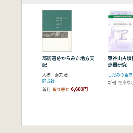
郡衙遺跡からみた地方支
東谷山古墳
配
恵器研究
大橋 泰夫 著
同成社
新刊
在庫な
6,600円
新刊
取り寄せ