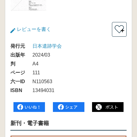
レビューを書く
＋
発行元
日本遺跡学会
出版年
2024/03
判
A4
ページ
111
六一ID
N110563
ISBN
13494031
新刊・電子書籍