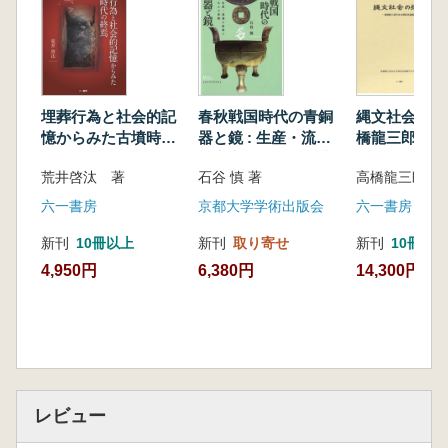
代の研究、文書行政の日中比較研究等への貢献
も望まれる。
本書は、より多くの方の手に届くよう、でき
るだけ平易な形で示すことを心がけた。内容に
よっては、専門性が高いもの、あるいは独創性
埋葬行為と社会的記
春秋戦国時代の青銅
縄文社会の探
が強いものも含まれている。そこは、秦漢時代
憶からみた古墳時代
器と鏡 : 生産・流通
橋龍三郎先生
の研究の緻密さゆえと、お許しを願いたい。
の終焉
の変容と工人の系譜
念論集
(本書“後記”より抜粋)
荒井啓汰 著
石谷 慎 著
六一書房
京都大学学術出版会
六一書房
新刊
10冊以上
新刊
取り寄せ
新刊
10冊以
4,950円
6,380円
14,300円
レビュー