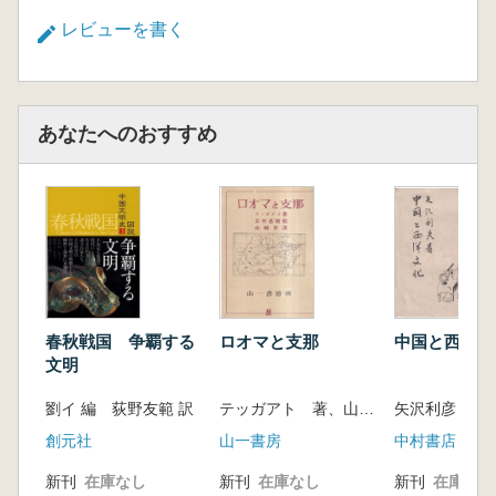
レビューを書く
あなたへのおすすめ
春秋戦国 争覇する
ロオマと支那
中国と西洋文
文明
劉イ 編 荻野友範 訳
テッガアト 著、山崎昇 訳、岩村忍 校閲
矢沢利彦 著
創元社
山一書房
中村書店
新刊
在庫なし
新刊
在庫なし
新刊
在庫なし