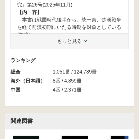
究』第26号(2025年11月)
【内 容】
本書は戦国時代後半から、統一秦、楚漢戦争
を経て前漢初期にいたる時期を対象としている
(中略)
もっと見る
この時期は、文字や制度が社会を管理する中
国歴史時代の幕開けでもある。その後は、科挙
が象徴するように、ゆたかな識字層に支えられ
ランキング
て、中華帝国は二〇〇〇年の歴史を歩むことに
総合
なる。(中略)
1,051番 / 124,789冊
この秦という社会を支えたシステムを、本書
海外（日本語）
8番 / 4,859冊
では「捺印」にクローズアップしてとらえた。
中国
4番 / 2,371冊
社会を支えたシステムとは、端的にいえば、文
字を利用して制度を運用することであり、それ
を「捺印」にかかわる三つの視座でとらえてき
た。一つは、「捺印」の所作や行為を復元する
関連図書
ことであり、一つは「捺印」が組み込まれた一
連の行動様式を評価することであり、一つは捺
した印章の文字を評価することである。