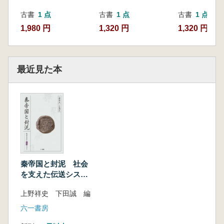
古書
1 点
古書
1 点
古書
1 点
1,980 円
1,320 円
1,320 円
最近見た本
秦帝国と封泥 社会
を支えた伝送システ
ム
上野祥史 下田誠 編
六一書房