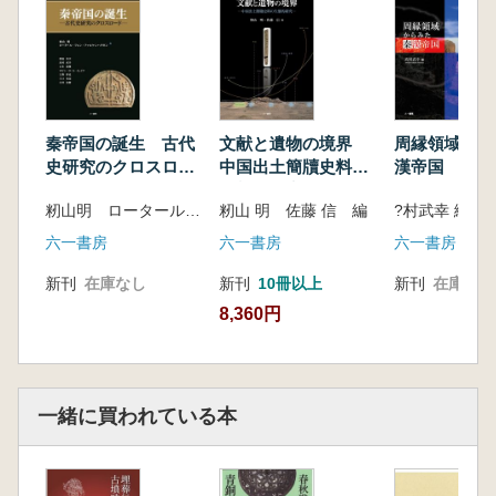
それぞれ、「第一部 封泥の実態」、「第二
部 文字を書き印を捺す」、「第三部 秦封泥
の文字と秦の社会」が該当している。(中略)
方法論や関心の異なる研究者が集い、情報や
物資の伝達を検討することは容易ではない。し
秦帝国の誕生 古代
文献と遺物の境界
周縁領域から
かし、封泥を共通の資料として、各自が新たな
史研究のクロスロー
中国出土簡牘史料の
漢帝国
着眼点を見出し、それを共有することで、少し
ド
生態的研究
籾山明 ロータール・フォン・ファルケンハウゼン 編
籾山 明 佐藤 信 編
?村武幸 編
ずつ研究は進展した。ことに、理化学分析との
協業は大きな役割を担った。X線CTスキャン装
六一書房
六一書房
六一書房
置を利用した分析の推進は、各研究者には大き
新刊
在庫なし
新刊
10冊以上
新刊
在庫なし
な刺激を与えた。(中略)
8,360円
新たな研究は、新出資料のみが切り拓くもの
ではない。既存資料の再評価や分野を横断した
検討にもその可能性は潜在している。本書で示
した、封泥の形態情報の検討、封泥と簡牘資料
一緒に買われている本
を対照した検討、あるいは封泥や印章の文字の
検討などは、それぞれの分野に新たな影響を与
えるものと見受ける。秦封泥研究や戦国秦漢時