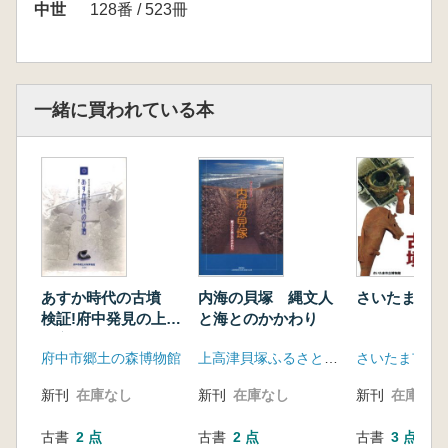
中世
128番 / 523冊
一緒に買われている本
あすか時代の古墳
内海の貝塚 縄文人
さいたまの古
検証!府中発見の上円
と海とのかかわり
下方墳
府中市郷土の森博物館
上高津貝塚ふるさと歴史の広場
さいたま市立
新刊
在庫なし
新刊
在庫なし
新刊
在庫なし
古書
2 点
古書
2 点
古書
3 点