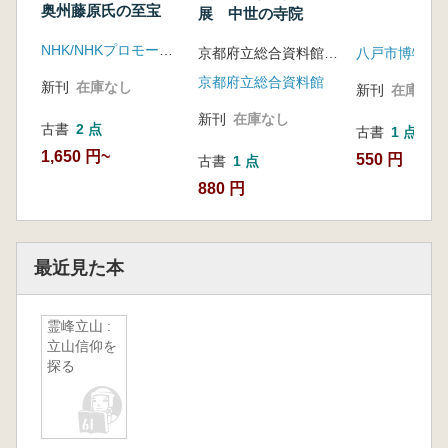
奥州藤原氏の至宝
展 中世の寺院
NHK/NHKプロモーション
京都府立総合資料館歴史資料課編
八戸市博物館
京都府立総合資料館
新刊
在庫なし
新刊
在庫なし
新刊
在庫なし
古書
2 点
古書
1 点
1,650 円~
550 円
古書
1 点
880 円
最近見た本
霊峰立山 :
立山信仰を
探る