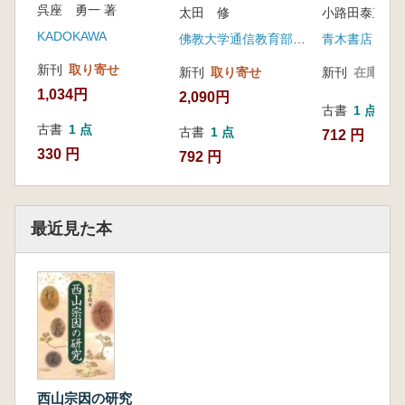
呉座 勇一 著
太田 修
小路田泰直 著
KADOKAWA
佛教大学通信教育部 発行 思文閣出版 発売
青木書店
新刊
取り寄せ
新刊
取り寄せ
新刊
在庫なし
1,034円
2,090円
古書
1 点
古書
1 点
古書
1 点
712 円
330 円
792 円
最近見た本
西山宗因の研究