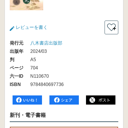
レビューを書く
＋
発行元
八木書店出版部
出版年
2024/03
判
A5
ページ
704
六一ID
N110670
ISBN
9784840697736
新刊・電子書籍