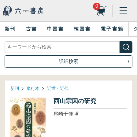
0
新刊
古書
中国書
韓国書
電子書籍
詳細検索
新刊
単行本
近世・近代
西山宗因の研究
尾崎千佳 著