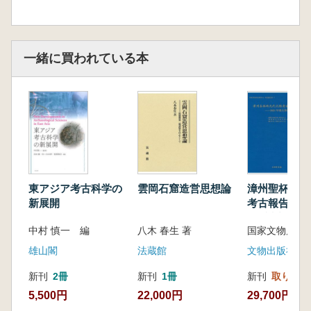
一緒に買われている本
東アジア考古科学の
雲岡石窟造営思想論
漳州聖杯嶼元
新展開
考古報告之一 
年重点調査
中村 慎一 編
八木 春生 著
雄山閣
法蔵館
文物出版社
新刊
2冊
新刊
1冊
新刊
取り寄せ
5,500円
22,000円
29,700円