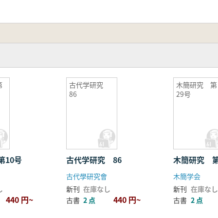
第
古代学研究
木簡研究 第
86
29号
第10号
古代学研究 86
木簡研究 第
古代學研究會
木簡学会
し
新刊
在庫なし
新刊
在庫なし
440 円~
440 円~
古書
2 点
古書
2 点