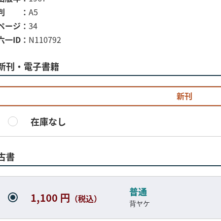
判
A5
ページ
34
六一ID
N110792
新刊・電子書籍
新刊
在庫なし
古書
普通
1,100 円
（税込）
背ヤケ