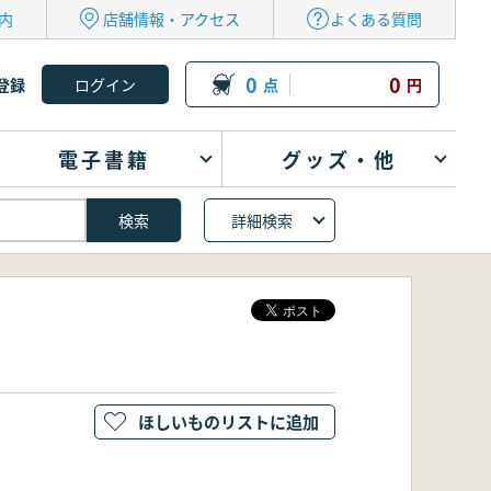
内
店舗情報・アクセス
よくある質問
0
0
登録
点
円
電子書籍
グッズ・他
詳細検索
ほしいものリストに追加