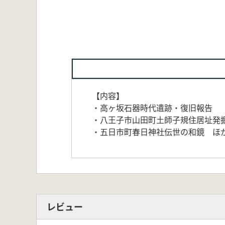
【内容】
・高ヶ坂石器時代遺跡・復旧報告
・八王子市山田町土師子規住居址発
・五日市町春日神社伝世の和鏡 ほ
レビュー