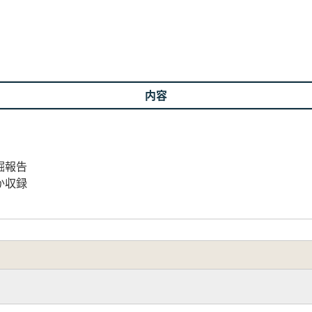
内容
掘報告
か収録