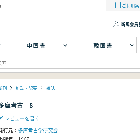
ご利用案
版
新規会員
中国書
韓国書
新刊
雑誌・紀要
雑誌
多摩考古 8
レビューを書く
発行元
多摩考古学研究会
出版年
1967