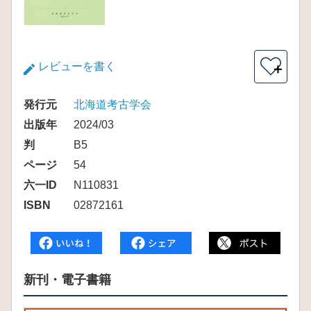
レビューを書く
＋
発行元
北海道考古学会
出版年
2024/03
判
B5
ページ
54
六一ID
N110831
ISBN
02872161
新刊・電子書籍