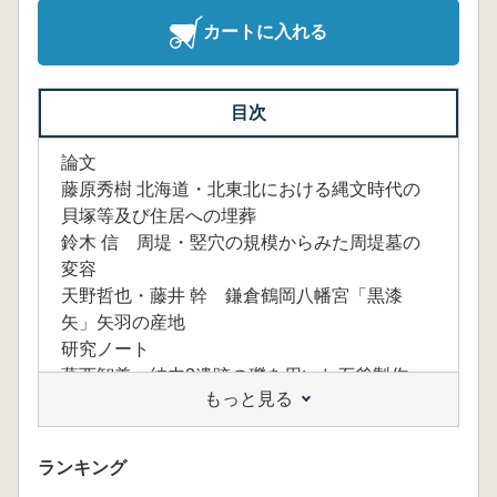
カートに入れる
目次
論文
藤原秀樹 北海道・北東北における縄文時代の
貝塚等及び住居への埋葬
鈴木 信 周堤・竪穴の規模からみた周堤墓の
変容
天野哲也・藤井 幹 鎌倉鶴岡八幡宮「黒漆
矢」矢羽の産地
研究ノート
葛西智義 納内3遺跡の礫を用いた石斧製作
もっと見る
ランキング