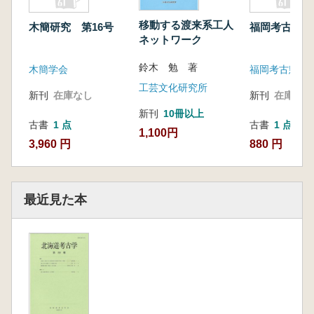
移動する渡来系工人
木簡研究 第16号
福岡考古 第
ネットワーク
鈴木 勉 著
木簡学会
福岡考古懇話
工芸文化研究所
新刊
在庫なし
新刊
在庫なし
新刊
10冊以上
古書
1 点
古書
1 点
1,100円
3,960 円
880 円
最近見た本