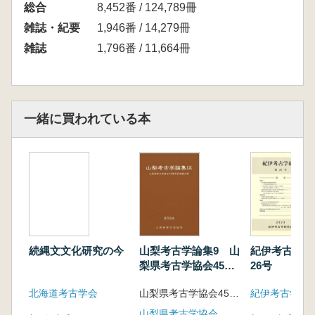
総合
8,452番 / 124,789冊
雑誌・紀要
1,946番 / 14,279冊
雑誌
1,796番 / 11,664冊
一緒に買われている本
続縄文文化研究の今
山梨考古学論集9 山
紀伊考古学研
梨県考古学協会45周
26号
年記念論文集
北海道考古学会
山梨県考古学協会45周年記念論文集編集委員会 編
紀伊考古学研
山梨県考古学協会