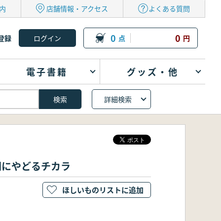
内
店舗情報・アクセス
よくある質問
0
0
登録
点
円
電子書籍
グッズ・他
詳細検索
間にやどるチカラ
ほしいものリストに追加