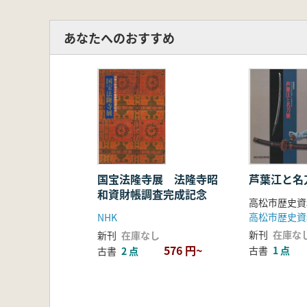
あなたへのおすすめ
国宝法隆寺展 法隆寺昭
芦葉江と名
和資財帳調査完成記念
高松市歴史資
高松市歴史資
NHK
新刊
在庫な
新刊
在庫なし
576 円~
古書
1 点
古書
2 点