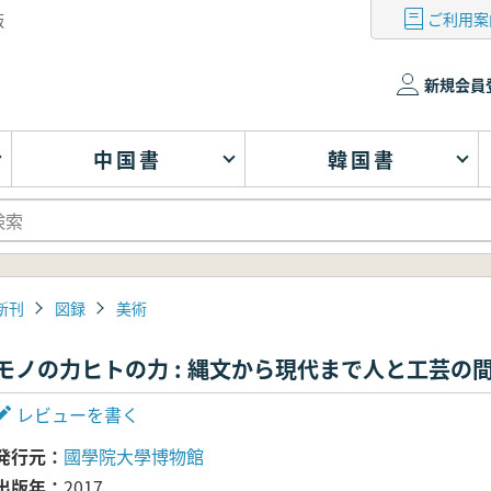
ご利用案
版
新規会員
中国書
韓国書
新刊
図録
美術
モノの力ヒトの力 : 縄文から現代まで人と工芸の
レビューを書く
発行元
國學院大學博物館
出版年
2017