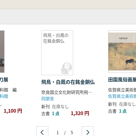
飛鳥・白鳳の
在銘金銅仏
刀展
田園風俗画
飛鳥・白鳳の在銘金銅仏
料館 編
佐賀県立美術
奈良国立文化財研究所飛鳥資料館 編
料館
佐賀県立美術
同朋舎
し
新刊
在庫なし
新刊
在庫なし
1,100 円
古書
1 点
1,320 円
古書
1 点
1
/
5