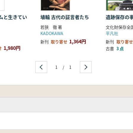
ムと生きてい
埴輪 古代の証言者たち
遺跡保存の
若狭 徹 著
文化財保存全国
KADOKAWA
平凡社
1,364円
新刊
取り寄せ
新刊
取り寄せ
1,980円
せ
古書
3 点
1
/
1