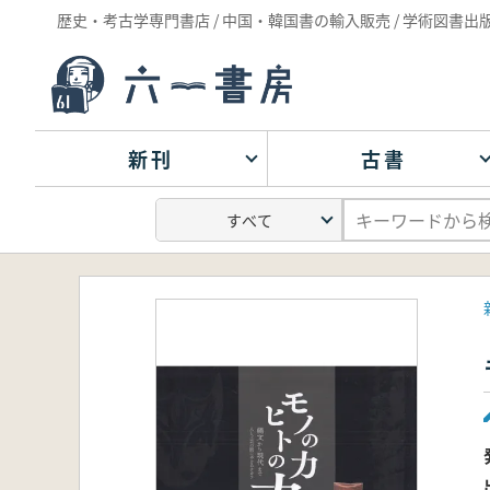
歴史・考古学専門書店 / 中国・韓国書の輸入販売 / 学術図書出
新刊
古書