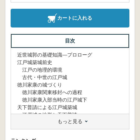
カートに入れる
目次
近世城郭の基礎知識―プロローグ
江戸城築城前史
江戸の地理的環境
古代・中世の江戸城
徳川家康の城づくり
徳川家康関東移封への過程
徳川家康入部当時の江戸城下
天下普請による江戸城築城
江戸城の地形と天下普請
もっと見る
家康による慶長期の普請
秀忠による元和期の普請
家光による寛永期の江戸城普請