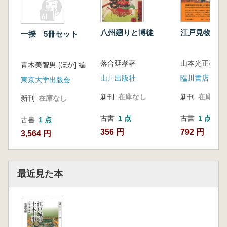
八州廻りと博徒
江戸見物と東
一揆 5冊セット
落合延孝著
山本光正著
青木美智男 [ほか] 編
山川出版社
臨川書店
東京大学出版会
新刊
在庫なし
新刊
在庫なし
新刊
在庫なし
古書
1 点
古書
1 点
古書
1 点
356 円
792 円
3,564 円
最近見た本