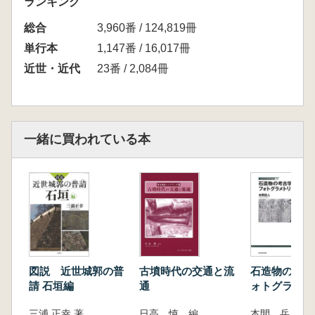
ランキング
江戸城惣構の完成
総合
江戸城築城による城下町整備
3,960番 / 124,819冊
外堀建設と城下町整備
単行本
1,147番 / 16,017冊
江戸城外堀普請以後の水辺環境と維持管理
近世・近代
23番 / 2,084冊
築城後の江戸城の改変
明暦三年の大火と江戸城修築
元禄十六年大地震後の江戸城修築
江戸城廃城から皇居へ―エピローグ
一緒に買われている本
図説 近世城郭の普
古墳時代の交通と流
石造物の考古
請 石垣編
通
ォトグラメト
三浦 正幸 著
日高 慎 編
本間 岳人 著