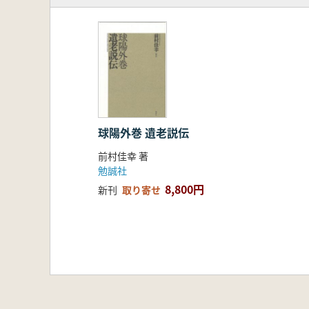
球陽外巻 遺老説伝
前村佳幸 著
勉誠社
8,800円
新刊
取り寄せ