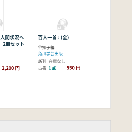
: 人間状況へ
百人一首 : (全)
2 2冊セット
谷知子編
角川学芸出版
新刊
在庫なし
550 円
2,200 円
古書
1 点