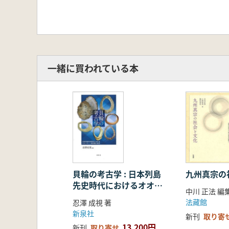
一緒に買われている本
貝輪の考古学 : 日本列島
九州真宗の
先史時代におけるオオツ
中川 正法 編
タノハ製貝輪の研究
法藏館
忍澤 成視 著
新泉社
新刊
取り寄
13,200円
新刊
取り寄せ