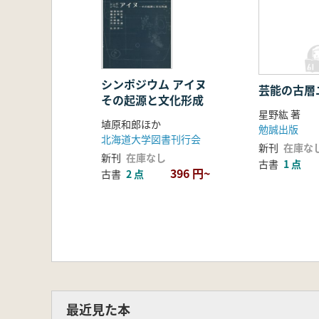
シンポジウム アイヌ
芸能の古層
その起源と文化形成
星野紘 著
埴原和郎ほか
勉誠出版
北海道大学図書刊行会
新刊
在庫な
新刊
在庫なし
古書
1 点
396 円~
古書
2 点
最近見た本