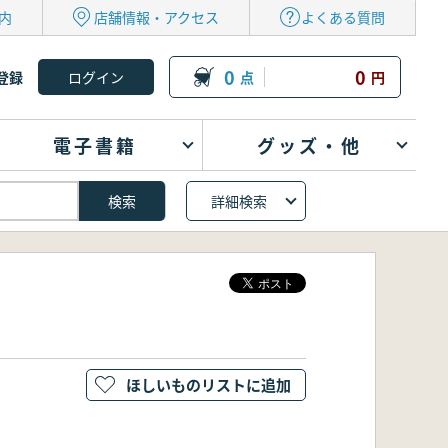
内
店舗情報・アクセス
よくある質問
0
0
登録
点
円
電子書籍
グッズ・他
詳細検索
ほしいものリストに追加