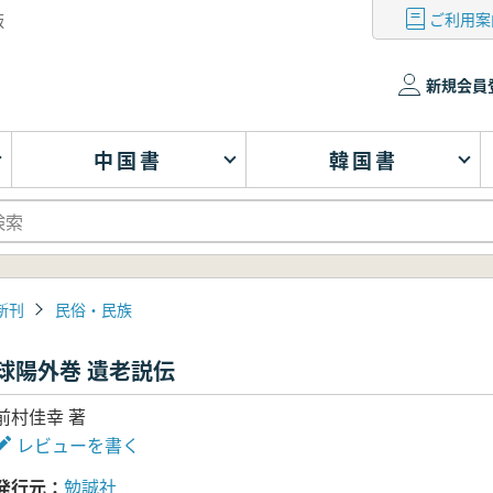
ご利用案
版
新規会員
中国書
韓国書
新刊
民俗・民族
球陽外巻 遺老説伝
前村佳幸 著
レビューを書く
発行元
勉誠社