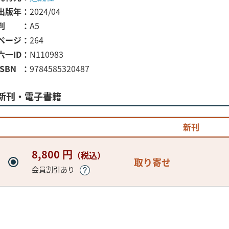
出版年
2024/04
判
A5
ページ
264
六一ID
N110983
ISBN
9784585320487
新刊・電子書籍
新刊
8,800 円
（税込）
取り寄せ
会員割引あり