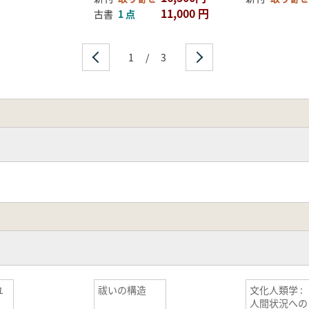
11,000 円
古書
1 点
1
/
3
ユ
祓いの構造
文化人類学 :
人間状況への