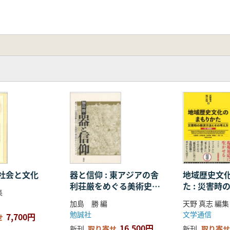
社会と文化
器と信仰 : 東アジアの舎
地域歴史文
利荘厳をめぐる美術史・
た : 災害
集
考古学からのアプローチ
その考え方
加島 勝 編
天野 真志 編集
勉誠社
文学通信
7,700円
せ
16,500円
新刊
取り寄せ
新刊
取り寄せ