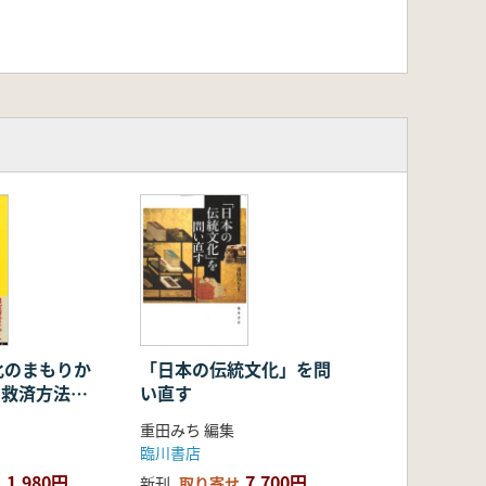
化のまもりか
「日本の伝統文化」を問
時の救済方法と
い直す
重田みち 編集
臨川書店
1,980円
7,700円
新刊
取り寄せ