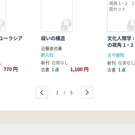
視角 1・2 2
冊セット
ユーラシア
祓いの構造
文化人類学 
の視角 1・
近藤直也著
創元社
古今書院
し
新刊
在庫なし
新刊
在庫なし
770 円
1,100 円
古書
1 点
古書
1 点
1
/
5