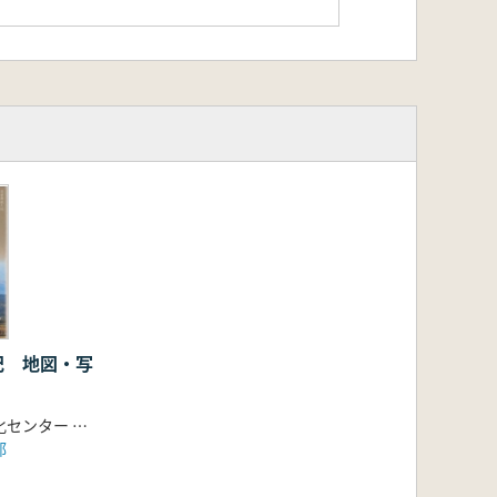
記 地図・写
島根県古代文化センター 編集
部