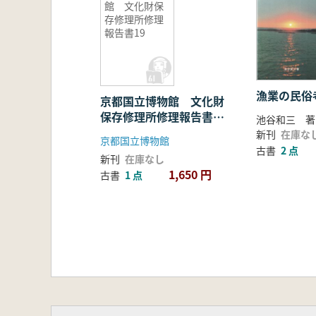
館 文化財保
存修理所修理
報告書19
漁業の民俗
京都国立博物館 文化財
保存修理所修理報告書
池谷和三 著
19
新刊
在庫な
京都国立博物館
古書
2 点
新刊
在庫なし
1,650 円
古書
1 点