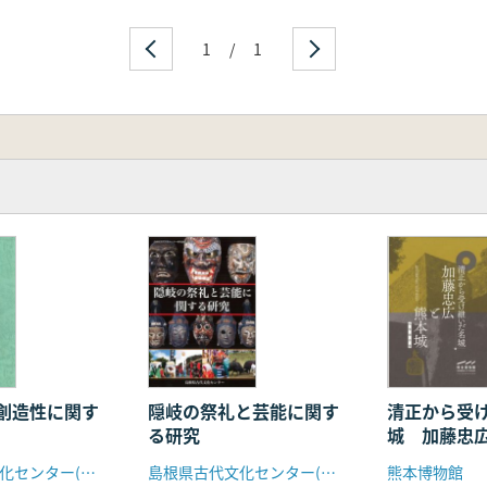
1
/
1
創造性に関す
隠岐の祭礼と芸能に関す
清正から受
る研究
城 加藤忠
成果報告集
島根県古代文化センター(島根県文化財愛護協会)
島根県古代文化センター(島根県文化財愛護協会)
熊本博物館