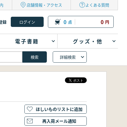
内
店舗情報・アクセス
よくある質問
0
0
登録
点
円
電子書籍
グッズ・他
詳細検索
ほしいものリストに追加
再入荷メール通知