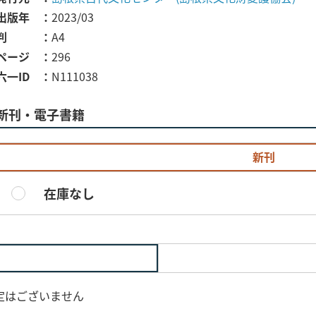
出版年
2023/03
判
A4
ページ
296
六一ID
N111038
新刊・電子書籍
新刊
在庫なし
定はございません