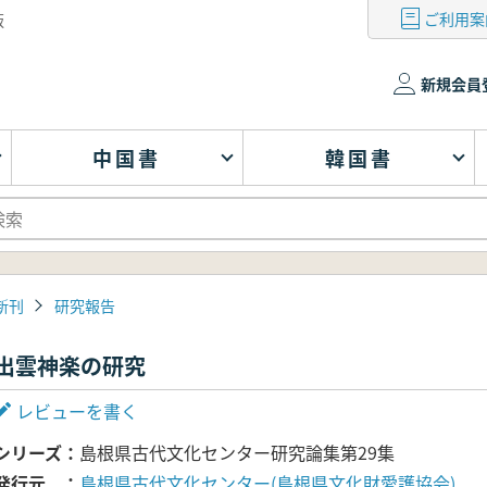
ご利用案
版
新規会員
中国書
韓国書
新刊
研究報告
出雲神楽の研究
レビューを書く
シリーズ
島根県古代文化センター研究論集第29集
発行元
島根県古代文化センター(島根県文化財愛護協会)