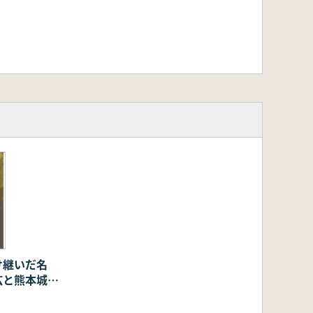
け継いだ名
広と熊本城