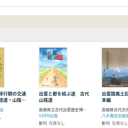
移行期の交通
出雲と都を結ぶ道 古代
出雲国風土
陸道・山陰道
山陰道
本編
・陸上交通を
会
島根県立古代出雲歴史博物館 編
GOEN出版
八木書店出版
し
新刊
在庫なし
新刊
在庫なし