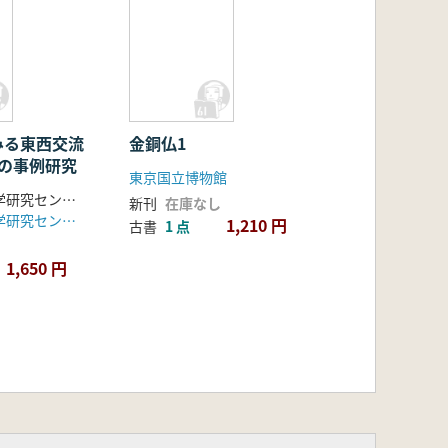
みる東西交流
金銅仏1
漸の事例研究
東京国立博物館
シルクロード学研究センター 編
新刊
在庫なし
シルクロード学研究センター
1,210 円
古書
1 点
1,650 円