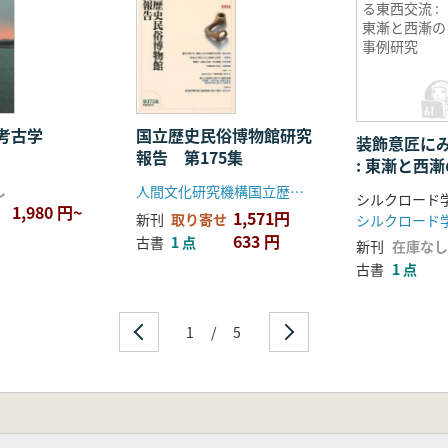
る東西交流 :
東漸と西漸の
事例研究
考古学
国立歴史民俗博物館研究
装飾意匠に
報告 第175集
: 東漸と西
し
人間文化研究機構国立歴史民俗博物館
1,980 円~
1,571円
新刊
取り寄せ
633 円
古書
1 点
新刊
在庫なし
古書
1 点
1
/
5