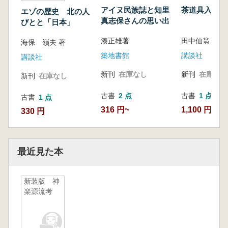
アイヌ民族誌と知里
茶道具入門
エゾの歴史 北の人
真志保さんの思い出
びとと「日本」
湊正雄著
田中仙翁 著
海保 嶺夫 著
築地書館
講談社
講談社
新刊
在庫なし
新刊
在庫なし
新刊
在庫なし
古書
2 点
古書
1 点
古書
1 点
316 円~
1,100 円
330 円
最近見た本
新装版 神
楽源流考