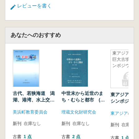
レビューを書く
あなたへのおすすめ
東アジアの
巨大古墳シ
ンポジウム
古代、若狭海道 潟
中世末から近世のま
東アジアの巨
湖、港湾、水上交通
ち・むらと都市 (5
シンポジウム
から考える
冊セット)
美浜町教育委員会
埋蔵文化財研究会
新刊
在庫なし
新刊
在庫なし
新刊
在庫なし
古書
1 点
古書
2 点
古書
1 点