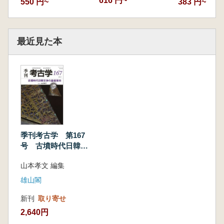
616 円~
550 円~
383 円~
最近見た本
季刊考古学 第167
号 古墳時代日韓交
渉の基礎資料
山本孝文 編集
雄山閣
新刊
取り寄せ
2,640円