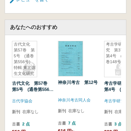
あなたへのおすすめ
古代文化
考古学研
第57巻 第
究 第37巻
5号 (通巻
第4号 (通
第556号)
巻148号)
特輯:東北弥
生文化研究
の地平-遺
神奈川考古 第12号
古代文化 第57巻
考古学研究 
構から見た
第5号 (通巻第556
第4号 (通巻1
様相-
号) 特輯:東北弥生
神奈川考古同人会
古代学協会
考古学研究会
文化研究の地平-遺構
から見た様相-
新刊
在庫なし
新刊
在庫なし
新刊
在庫なし
古書
7 点
古書
2 点
古書
3 点