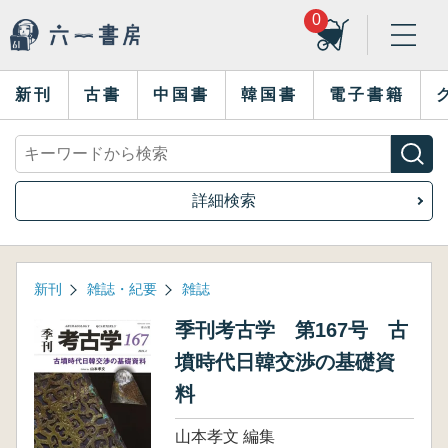
0
新刊
古書
中国書
韓国書
電子書籍
詳細検索
新刊
雑誌・紀要
雑誌
季刊考古学 第167号 古
墳時代日韓交渉の基礎資
料
山本孝文 編集