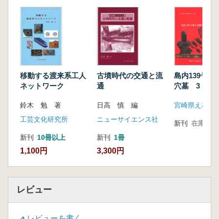
古墳の墳丘形状と構築技術(青木 敬)
横穴式石室の導入(山本孝文)
葬送儀礼―飲食物供献儀礼を中心に―(松永悦
枝)
韓半島の中の倭系文物
倭系古墳(高田貫太)
円筒埴輪と形象埴輪(廣瀬 覚)
移動する渡来系工人
古墳時代の交通と流
島内139号地
韓半島南部の土師器系土器(趙晟元)
ネットワーク
通
穴墓 3
最近の発掘から
鈴木 勉 著
日高 慎 編
縄文時代後期の四角く並べられた焼人骨―新潟
県阿賀野市土橋遺跡―(古澤妥史・村上章久・
工芸文化研究所
ニューサイエンス社
新刊
在庫なし
奈良貴史)
新刊
10冊以上
新刊
1冊
リレー連載・考古学の旬 第25回
1,100円
3,300円
常陸古墳文化研究の最前線(佐々木憲一)
リレー連載・私の考古学史 第16回
遺跡を介して人と交流した60年(小笠原好彦)
レビュー
レビューを書く