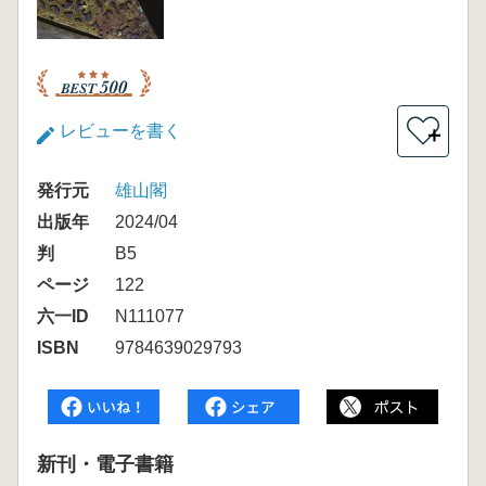
レビューを書く
＋
発行元
雄山閣
出版年
2024/04
判
B5
ページ
122
六一ID
N111077
ISBN
9784639029793
新刊・電子書籍