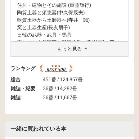
住居・建物とその施設 (重藤輝行)
陶質土器と須恵器(中久保辰夫)
軟質土器から土師器へ(寺井 誠)
窯と土器生産(長友朋子)
日韓の武器・武具・馬具
東アジア古代国家の武器体系―燕(前燕)・高句
もっと見る
麗・百済・新羅・加耶・倭の武器体系―(禹炳
喆)
装飾付環頭大刀(金宇大)
ランキング
甲冑(橋本達也)
馬具と馬(諫早直人)
総合
451番 / 124,857冊
支配者の象徴的器物と身体装飾
雑誌・紀要
36番 / 14,282冊
鏡(辻田淳一郎)
雑誌
36番 / 11,667冊
玉類(井上主税)
冠と飾履―咸平禮德里新德1号墳出土例の検討
を中心に―(土屋隆史)
帯金具(山本孝文)
一緒に買われている本
古墳と葬送祭祀