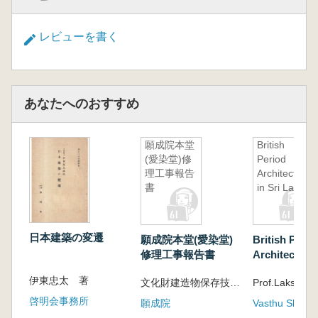
レビューを書く
あなたへのおすすめ
願成院本堂
British
(愛染堂)修
Period
理工事報告
Architecture
書
in Sri Lanka
日本建築の変遷
願成院本堂(愛染堂)
British Perio
修理工事報告書
Architecture 
Lanka
伊東忠太 著
文化財建造物保存技術協会 編
Prof.Lakshma
啓明会事務所
願成院
Vasthu Shilpa