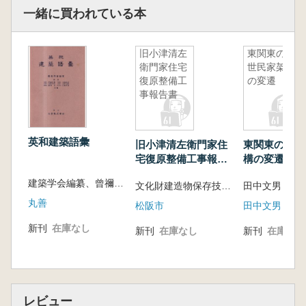
一緒に買われている本
旧小津清左
東関東の近
衛門家住宅
世民家架構
復原整備工
の変遷
事報告書
英和建築語彙
旧小津清左衛門家住
東関東の近世
宅復原整備工事報告
構の変遷
書
建築学会編纂、曾禰逹藏 ほか 共編
文化財建造物保存技術協会 編著
丸善
松阪市
田中文男
新刊
在庫なし
新刊
在庫なし
新刊
在庫なし
レビュー