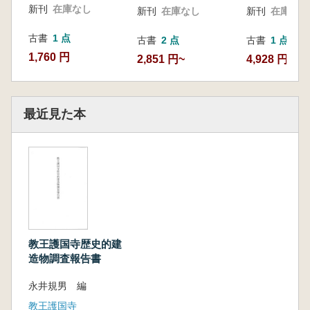
新刊
在庫なし
新刊
在庫なし
新刊
在庫なし
古書
1 点
古書
2 点
古書
1 点
1,760 円
2,851 円~
4,928 円
最近見た本
教王護国寺歴史的建
造物調査報告書
永井規男 編
教王護国寺