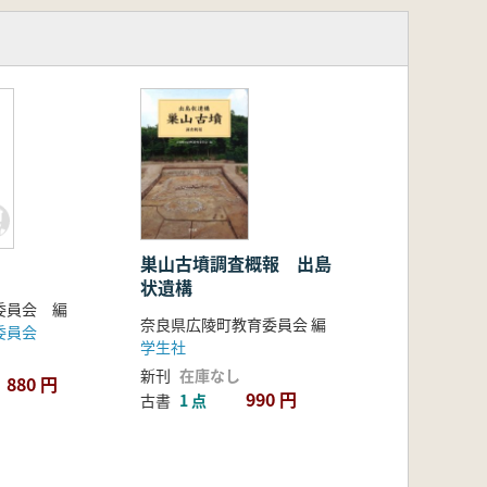
巣山古墳調査概報 出島
状遺構
委員会 編
奈良県広陵町教育委員会 編
委員会
学生社
新刊
在庫なし
880 円
990 円
古書
1 点