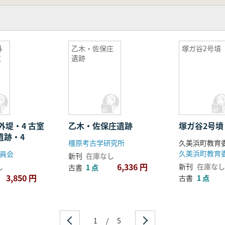
外
乙木・佐保庄
塚ガ谷2号墳
遺
遺跡
外堤・4 古室
乙木・佐保庄遺跡
塚ガ谷2号墳
遺跡・4
橿原考古学研究所
久美浜町教育
久美浜町教育
員会
新刊
在庫なし
6,336 円
新刊
在庫なし
し
古書
1 点
3,850 円
古書
1 点
1
/
5