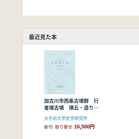
最近見た本
加古川市西条古墳群 行
者塚古墳 墳丘・造り出
し篇
大手前大学史学研究所
16,500円
新刊
取り寄せ