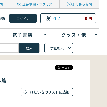
内
店舗情報・アクセス
よくある質問
0
0
登録
点
円
電子書籍
グッズ・他
詳細検索
し篇
ほしいものリストに追加