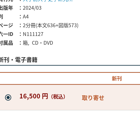
出版年
2024/03
判
A4
ページ
2分冊(本文636+図版573)
六一ID
N111127
付属品
箱
CD・DVD
新刊・電子書籍
新刊
16,500 円
（税込）
取り寄せ