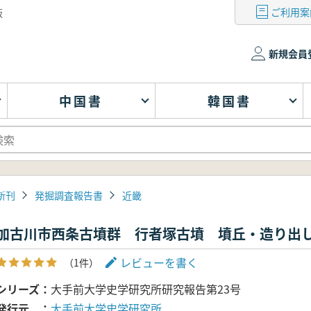
ご利用案
版
新規会員
中国書
韓国書
新刊
発掘調査報告書
近畿
加古川市西条古墳群 行者塚古墳 墳丘・造り出
レビューを書く
（1件）
シリーズ
大手前大学史学研究所研究報告第23号
発行元
大手前大学史学研究所