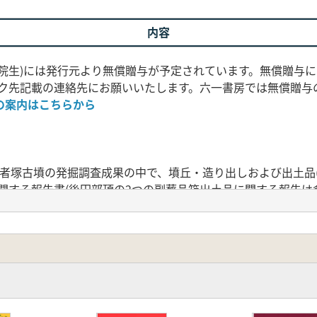
内容
学院生)には発行元より無償贈与が予定されています。無償贈与
ク先記載の連絡先にお願いいたします。六一書房では無償贈与
の案内はこちらから
跡・行者塚古墳の発掘調査成果の中で、墳丘・造り出しおよび出土
関する報告書(後円部頂の2つの副葬品箱出土品に関する報告は
土師器や家形埴輪が良好に残され、北東造り出しでは埋葬施設
復元された。古墳時代中期の造り出しの復元、その役割、埴輪
報告。