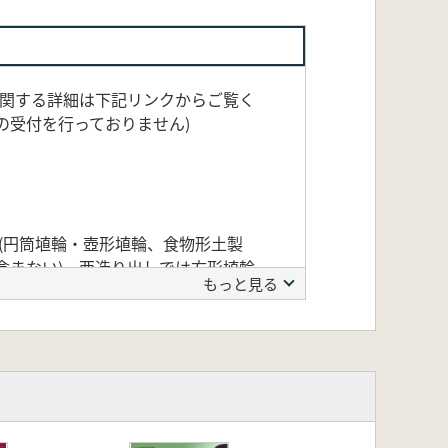
に関する詳細は下記リンクからご覧く
の受付を行っておりません)
品(円筒埴輪・壺形埴輪、食物形土製
含まない)。西造り出しでは方形埴輪
もっと見る
の陥没坑に落ち込んだ状態で出土した
配列の復元などを検討する上で基本と