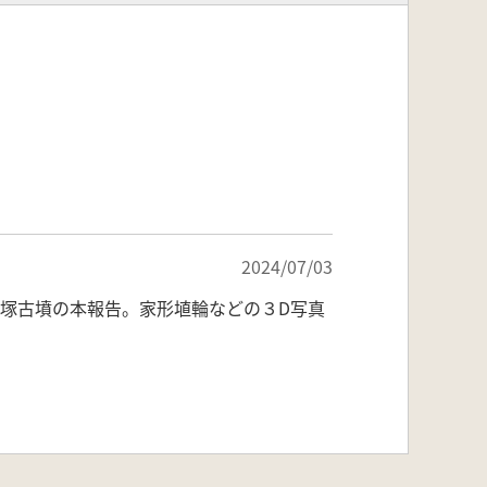
2024/07/03
者塚古墳の本報告。家形埴輪などの３D写真