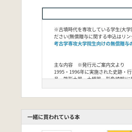
※古墳時代を専攻している学生(大
ださい(無償贈与に関する申込はリン
考古学専攻大学院生向けの無償贈与
主な内容 ※発行元ご案内文より
1995・1996年に実施された史
品・笊形土器・土師器・形象埴輪)に
列の中に食物形土製品・笊形土器・
家形埴輪・器財形埴輪のほぼ全形が
なる資料。円筒埴輪も約200本を
一緒に買われている本