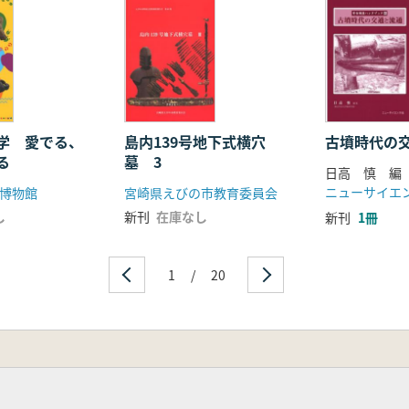
学 愛でる、
島内139号地下式横穴
古墳時代の
る
墓 3
日高 慎 編
ニューサイエ
博物館
宮崎県えびの市教育委員会
し
新刊
在庫なし
新刊
1冊
1
/
20