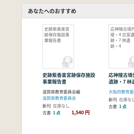
あなたへのおすすめ
史跡紫香楽宮
応神陵古墳
跡保存施設事
堤・4 古室
業報告書
跡・7 林遺
跡・4
史跡紫香楽宮跡保存施設
応神陵古墳
事業報告書
遺跡・7 林
滋賀県教育委員会編
大阪府教育委
滋賀県教育委員会
新刊
在庫な
新刊
在庫なし
古書
1 点
1,540 円
古書
1 点