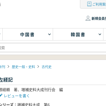
ご利用案
版
新規会員
中国書
韓国書
新刊
歴史一般・史料
古代史
左経記
源経頼 著、増補史料大成刊行会 編
レビューを書く
シリーズ
増補史料大成 第6