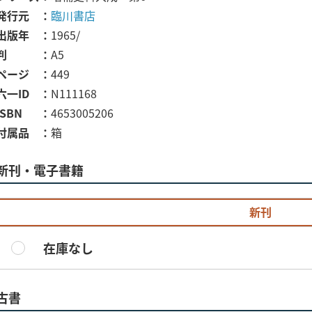
発行元
臨川書店
出版年
1965/
判
A5
ページ
449
六一ID
N111168
ISBN
4653005206
付属品
箱
新刊・電子書籍
新刊
在庫なし
古書