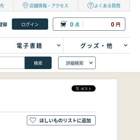
内
店舗情報・アクセス
よくある質問
0
0
登録
点
円
電子書籍
グッズ・他
詳細検索
ほしいものリストに追加