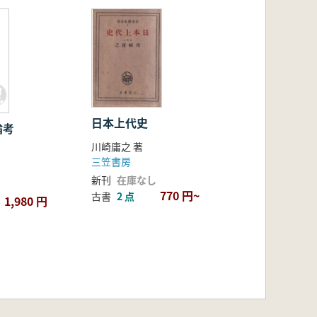
日本上代史
論考
川崎庸之 著
三笠書房
新刊
在庫なし
770 円~
古書
2 点
1,980 円