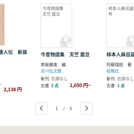
今昔物語集
柿本人麻呂論
天竺 震旦
考
倭人伝 新装
今昔物語集 天竺 震旦
柿本人麻呂
黒板勝美 編
阿蘇瑞枝 著
吉川弘文館
桜楓社
新刊
在庫なし
新刊
在庫なし
し
1,650 円~
古書
2 点
古書
1 点
2,138 円
1
/
5