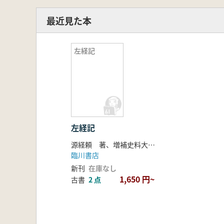
最近見た本
左経記
左経記
源経頼 著、増補史料大成刊行会 編
臨川書店
新刊
在庫なし
1,650 円~
古書
2 点