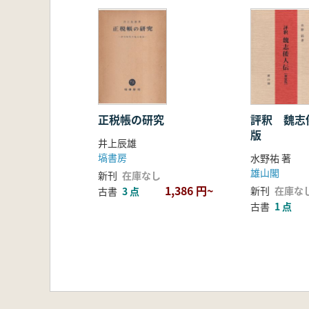
正税帳の研究
評釈 魏志
版
井上辰雄
塙書房
水野祐 著
雄山閣
新刊
在庫なし
1,386 円~
新刊
在庫な
古書
3 点
古書
1 点